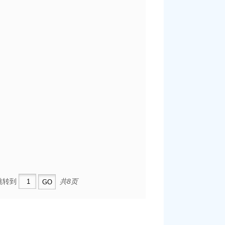
跳转到
共8页