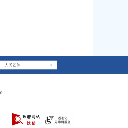
人民团体
6