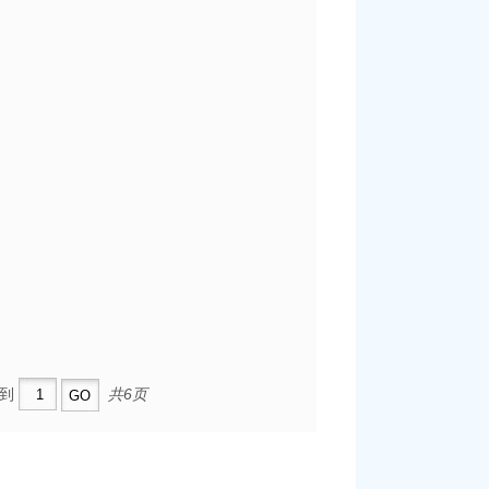
到
共6页