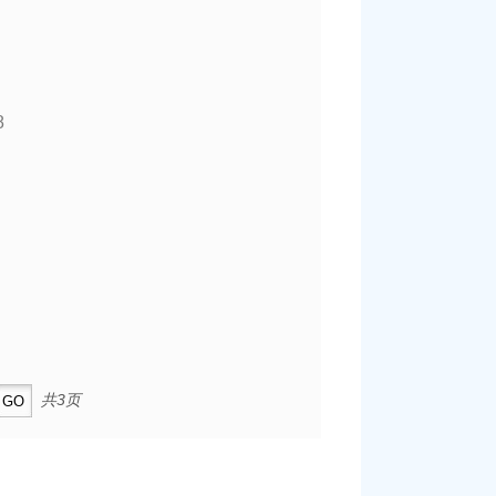
8
共3页