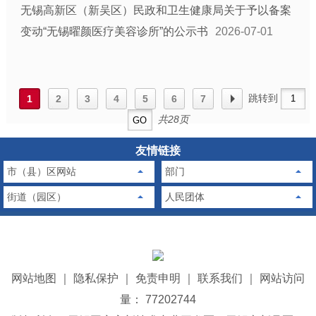
无锡高新区（新吴区）民政和卫生健康局关于予以备案
变动“无锡曜颜医疗美容诊所”的公示书
2026-07-01
跳转到
1
2
3
4
5
6
7
共28页
友情链接
市（县）区网站
部门
街道（园区）
人民团体
网站地图
｜
隐私保护
｜
免责申明
｜
联系我们
｜
网站访问
量： 77202744