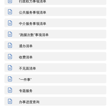
行政权力事项清单
建设规划
住房保障
社会保障
公共服务事项清单
商务贸易
招标拍卖
农林牧渔
中介服务事项清单
交通出行
旅游观光
出境入境
“跑腿次数”事项清单
交通运输
环保绿化
水务气象
通办清单
收费清单
消费维权
公共安全
司法公证
不见面清单
医疗卫生
科技创新
文体教育
“一件事”
知识产权
环保绿化
文化体育
专题服务
知识产权
民族宗教
质量技术
办事进度查询