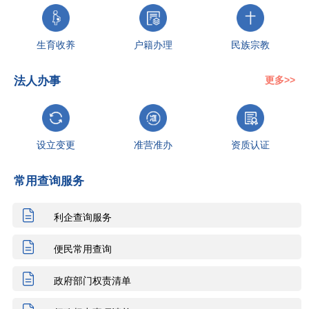
生育收养
户籍办理
民族宗教
法人办事
更多>>
教育科研
就业创业
设立变更
设立变更
准营准办
资质认证
常用查询服务
准营准办
抵押质押
职业资格
年检年审
税收财务
人力资源
利企查询服务
便民常用查询
行政缴费
婚姻登记
优待抚恤
政府部门权责清单
社会保障
投资审批
抵押质押