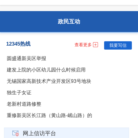
公用事业
医疗卫生
死亡殡葬
安全生产
公安消防
司法公证
政民互动
12345热线
查看更多
我要写信
公用事业
法人注销
档案文物
圆盛通新吴区举报
建发上院的小区幼儿园什么时候启用
无锡国家高新技术产业开发区93号地块
独生子女证
老新村道路修整
重修新吴区长江路（黄山路-岷山路）的
网上信访平台