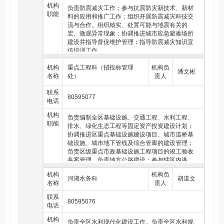
环保和信用体系建设工作；指导并监督相关处室
风防御期间重要水工程调度工作。
机构
负责防震减灾工作；参与抗震防灾新技术、新材
做好辖区内港口经营、港站疏运行业管理工作。
职能
料的应用和推广工作；组织开展防震减灾科技交
（三十一）组织重大水利科学技术研究和推广。监督水利
配合上级部门做好境内公路、航道发展规划和建
流与合作。组织核实、处置可能与地震有关的
行业技术标准、规程规范实施。指导水利信息化和水利行
设协调前期工作。承担区国防动员委员会交通战
宏、微观异常现象；协调推进城市应急避难场所
业对外技术合作与交流工作。
备办公室有关工作；负责组织实施民用运力动
建设并指导督促维护管理；指导防震减灾知识宣
员、交通管制和交通运输支前保障行动；负责区
（三十二）负责重大涉水违法事件的查处，协调和仲裁跨
传培训工作。
内公共交通管理；负责全区交通运输行业安全生
区域的水事矛盾纠纷。负责水利行政许可、水政监察、水
产的监督管理,承担并指导交通运输行业应急处置
行政执法和普法宣传工作。负责洪水影响评价类、取水许
机构
重点工程科（招投标管理
机构负
工作，组织协调重点物资运输和紧急运输职责。
潘文彬
可及生产建设项目水土保持方案、河道采砂及河道管理范
名称
处）
责人
围内从事有关活动、水利项目设计文件审查等行政审批工
作。
联系
80595077
电话
（三十三）承担区河长制工作领导小组的日常工作。
机构
负责编制全区基础设施、交通工程、水利工程、
（三十四）负责编制全区人民防空建设发展中长期规划和
职能
排水、绿化生态工程等固定资产投资建设计划；
相关应急预案，制定并组织实施全区年度人民防空工作计
协调推进区重点基础设施建设项目、城市道桥基
划。负责制定全区人民防空宣传、教育计划并督促贯彻实
础设施、城市地下管线及综合管廊的建设管理；
施。
负责区级重点市政基础设施工程项目的竣工验收
备案管理。负责地方公路建设；参与辖区内港、
（三十五）组织制定城市防空袭预案，指导重要经济目标
站、场枢纽规划和重点交通工程建设。配合做好
单位制定防护方案，监督检查执行情况。组织指导制定城
机构
机构负
区内轨道交通建设。监管建筑工程招投标活动、
河湖水务科
胡道文
市人口疏散计划。组织全区人民防空演习演练。
名称
责人
建设工程交易市场，指导和监督区招标投标管理
机构业务工作；受理招投标投诉并依法查处违法
（三十六）依法筹集人民防空建设经费，编制人民防空经
联系
80595076
违规行为。负责建设行业诚信体系建设。
费预算，监督检查人民防空财务管理规定和制度执行情
电话
况。监督人民防空工程建设技术管理和科学研究管理。监
机构
督、指导落实检查人民防空工程的维护管理工作。负责人
负责全区水利现代化建设工作。负责全区水利规