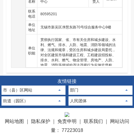
名称
中心
责人
联系
80595201
电话
单位
无锡市新吴区净慧东路70号综合服务中心9楼
地址
贯彻执行国家、省、市有关住房和城乡建设、水
利、燃气、排水、人防、地震、消防等领域的法
单位
律、法规和规章，受区住房和城乡建设局委托，
职能
对全区建筑市场和建设工程、工程建设招投标、
排水、水利、燃气、物业管理、房地产、人防、
地震、消防等领域的违法违规行为实施监督检
查、行政强制、行政处罚；承担全区住房和城乡
建设、水利、燃气、排水、人防、地震、消防等
领域职责权限范围内的“双随机”检查和信用体系建
友情链接
设工作；协助区住房和城乡建设局承办相关领域
市（县）区网站
部门
的行政复议、行政诉讼案件；承担全区住房和城
乡建设、水利、燃气、排水、人防、地震等领域
街道（园区）
人民团体
以及消防相关领域职责权限范围内的安全检查工
作；完成区住房和城乡建设局交办的其他任务。
网站地图
｜
隐私保护
｜
免责申明
｜
联系我们
｜
网站访问
量： 77223018