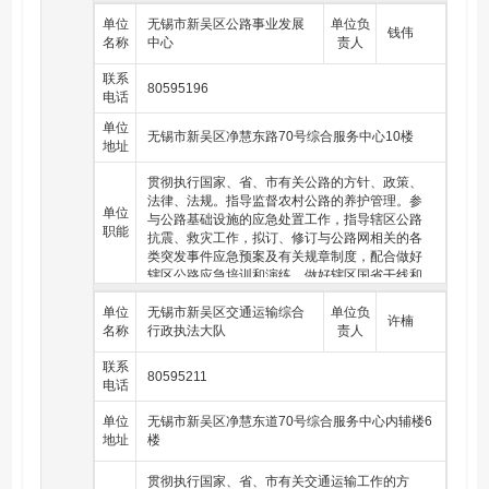
持保障交通主管部门做好港口法规、政策宣贯及
资金安排等工作。
单位
港口行业的日常行业管理。配合做好港口安全生
无锡市新吴区公路事业发展
单位负
钱伟
名称
产管理等工作。承担维护发掘航道资源，调整配
中心
责人
置航标及标志标牌相关工作，保证辖区航道处于
联系
正常技术状态。配合主管部门对辖区航道基础设
80595196
电话
施安全运行、调度管理、日常维护实施监管，组
织实施航道基础设施养护项目，承担港口航道基
单位
础设施应急处置。承担“绿色航道”、“智慧航道”建
无锡市新吴区净慧东路70号综合服务中心10楼
地址
设，负责航道信息统计和发布等工作，负责组织
实施全区范围内的港口航道普查。参与水上运输
贯彻执行国家、省、市有关公路的方针、政策、
的组织协调。完成区住房和城乡建设局（区交通
法律、法规。指导监督农村公路的养护管理。参
运输局）交办的其他任务。
单位
与公路基础设施的应急处置工作，指导辖区公路
职能
抗震、救灾工作，拟订、修订与公路网相关的各
类突发事件应急预案及有关规章制度，配合做好
辖区公路应急培训和演练。做好辖区国省干线和
县道的标志标线维护管理工作。承担辖区路网统
单位
一协调、管理和运行调度，承担全区普通国省干
无锡市新吴区交通运输综合
单位负
许楠
名称
线和县道路网运行的监测、调度、指挥等管理工
行政执法大队
责人
作，负责全区普通国省干线和县乡道路运行信息
联系
管理和信息服务，及时向社会发布出行信息、服
80595211
电话
务信息、政策法规信息及其它动态信息等。 对新
颁布的重要国家、 省普通公路工程有关规范、技
单位
无锡市新吴区净慧东道70号综合服务中心内辅楼6
术标准组织宣贯，受理社会公众关于全区公路管
地址
楼
理、服务工作的投诉、咨询和信息查询等业务。
承担辖区普通公路战备工作。完成区住房和城乡
建设局（区交通运输局）交办的其他任务。
贯彻执行国家、省、市有关交通运输工作的方