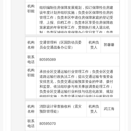
荐优质工程、安全生产标准化工地,推进建筑施工
责水利工程建设项目验收工作；根据招标投标管理体制机
机构
技术革新;负责消防设计审查验收工作。
制，具体负责区级水利工程建设项目法人及招投标活动的
组织编制住房保障发展规划，拟订保障性住房建
职能
监督管理工作。
设年度计划并组织实施；负责全区保障性住房的
管理工作；负责本区申请住房保障家庭的登记受
（二十六）指导河湖水域及其岸线的管理、保护与综合利
理、上报、归档工作；负责本区享受住房保障政
用，指导河道、湖泊及河口的治理、开发和保护。指导河
策家庭的年审初审工作，贯彻执行准入退出机
湖水生态保护与修复、河湖生态流量水量管理以及河湖水
制；负责区城镇住房保障办公室日常工作；负责
系连通工作。
城市棚户区改造安置房、征地拆迁安置房的建设
机构
管理工作；监督指导住房保障实施工作，负责保
交通管理科（区国防动员委
机构负
郭馨馨
（二十七）指导监督水利设施的管理与保护。组织编制水
名称
障性安居工程的统计工作。指导实施住房制度改
员会交通战备办公室）
责人
利工程运行调度规程，指导泵站、堤防、水闸等水利工程
革工作，指导监督全区直管公房的管理及委托经
的运行管理与确权划界。负责区属水利工程的运行管理。
联系
营管理；负责办理公房接、撤管审核手续和辖区
80595089
电话
内直管公房征收的相关工作；负责本区公房出售
（二十八）指导农村水利工作。指导农村饮水安全、农村
的初审上报工作和单位职工住房货币化补贴发放
河道疏浚整治等工程建设与管理工作。指导农村圩区治理
机构
承担全区交通运输行业管理工作；负责全区交通
政策解释、材料的初审备案工作；承担经济适用
工作；指导农村水利改革创新和社会化服务体系建设。
职能
道路运输行政执法工作；提出交通运输专项资金
住房实物分配和货币化补贴初审、公共租赁住房
安排意见，负责交通运输预算资金的申请、拨付
和廉租房的管理工作；组织房改售房违纪违规纠
（二十九）负责水土保持工作。组织编制水土保持规划并
和监督。依法组织参与有关事故调查处理工作；
错工作；指导落实私房政策工作，组织复查处理
监督实施，指导水土流失综合防治、监测工作。指导生产
负责全区交通运输行业科技与信息化政策、规划
私房改造中的遗留问题。组织编制棚户区（危旧
建设项目水土保持监督管理工作。指导重点水土保持建设
的组织实施；负责交通运输行业统计分析和信息
房）改造发展规划、年度实施计划并指导实施；
项目的实施。
发布工作；指导协调交通运输行业信息化项目的
推进棚户区（危旧房）改造，协调棚户区（危旧
机构
建设与管理。指导并监督交通运输行业质量、技
消防设计审查验收科（震灾
机构负
（三十）负责水旱灾害防御及水量调度工作，组织编制洪
房）融资、审计和资金清算等工作；制定老楼危
武江海
名称
术、环保和节能减排工作；指导城市客运、道路
预防管理处）
责人
水干旱灾害防治规划和防护标准并指导实施。承担水情旱
楼解危政策并指导实施；指导全区白蚁防治、房
客货运场站（枢纽）建设和管理工作;指导全区机
情监测预警工作。组织编制重要河湖和重要水工程的防御
屋征收拆迁管理工作。
联系
动车维修、营运车辆综合性能检测、机动车驾驶
洪水抗御旱灾调度及应急水量调度方案，按程序报批并组
80595070
电话
员培训管理工作；组织道路、水路运输行业生态
织实施。承担防御洪水应急抢险的技术支撑工作。承担台