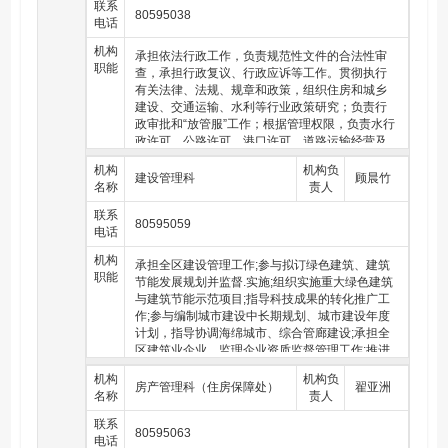
产管理工作。组织协调住房和城乡建设、交通、
联系
（二十一）负责水资源保护工作。组织编制并实施水资源
80595038
水利、人防等行业信息化管理及大数据整合共享
电话
保护规划。指导饮用水水源保护有关工作，按规定核准饮
工作，负责组织信息系统软硬件设备建设维护及
用水源地设置。指导地下水开发利用和地下水资源管理保
机构
网络安全管理工作。承担综合性文稿的起草工
承担依法行政工作，负责规范性文件的合法性审
护。对河湖和地下水实施监测。按规定组织开展水资源、
职能
作；负责对重点工作和领导交办的重要事项进行
查，承担行政复议、行政应诉等工作。贯彻执行
水能资源调查评价和水资源承载能力监测预警工作。
督查、督办。
有关法律、法规、规章和政策，组织住房和城乡
（二十二）负责节约用水工作。拟订全区节约用水政策，
建设、交通运输、水利等行业政策研究；负责行
组织编制节约用水规划、拟订相关标准并监督实施。组织
政审批和“放管服”工作；根据管理权限，负责水行
实施用水总量控制等管理制度，指导和推动全区节水型社
政许可、公路许可，港口许可，道路运输经营及
会建设工作。
道路运输相关业务许可工作；指导落实行政权力
机构
机构负
网上运行；负责城建规费及相关费用的收缴；负
建设管理科
顾晨竹
名称
责人
（二十三）指导全区蓝藻打捞处理与湖泛防控工作。编制
责住建、交通、水利、人防、排水、瓶装液化气
太湖蓝藻打捞与处置规划并监督实施，组织实施蓝藻水
类行政处罚工作；负责法制宣传、教育、培训工
联系
华、湖泛巡查监测、控制与应急处置相关工作。
80595059
作；指导、协调行政执法工作，负责行政执法证
电话
件管理、行政执法监督和执法队伍建设工作；负
（二十四）负责拟订水利固定资产投资计划和资金监督管
机构
责政府信息公开申请答复工作；负责规范性文件
承担全区建设管理工作;参与拟订绿色建筑、建筑
理，负责提出区级水利固定资产投资规模、方向、具体安
职能
合法性审查工作；负责住房和城乡建设、交通运
节能发展规划并监督.实施;组织实施重大绿色建筑
排建议并组织指导实施。按区政府规定权限审批、核准规
输、水利等行业“双随机”监管及社会信用体系建设
与建筑节能示范项目;指导科技成果的转化推广工
划内和年度计划规模内固定资产投资项目。提出区级水利
工作；负责各类档案的管理工作。
作;参与编制城市建设中长期规划、城市建设年度
资金安排建议并负责项目实施的监督管理。
计划，指导协调海绵城市、综合管廊建设;承担全
区建筑业企业、监理企业资质监督管理工作;推进
（二十五）组织实施重点水利工程建设和质量监督，组织
建筑产业现代化发展;承担建筑业统计工作;组织建
指导水利基础设施网络建设，组织实施具有控制性的和跨
机构
机构负
筑业企业信用评价工作;指导建筑工程质量监督、
区域跨流域的重要水利工程建设，督促指导地方配套工程
房产管理科（住房保障处）
翟亚洲
名称
责人
安全监督工作;负责全区建筑业企业安全生产许可
建设。指导水利建设市场的监督管理。编制、审查重点水
证管理;负责建筑施工领域技术管理工作;参与处理
利基本建设项目建议书和可行性报告。指导全区水利工程
联系
80595063
建筑工程质量事故和安全生产事故;组织评审和推
建设质量监督工作。依法负责水利行业安全生产工作。负
电话