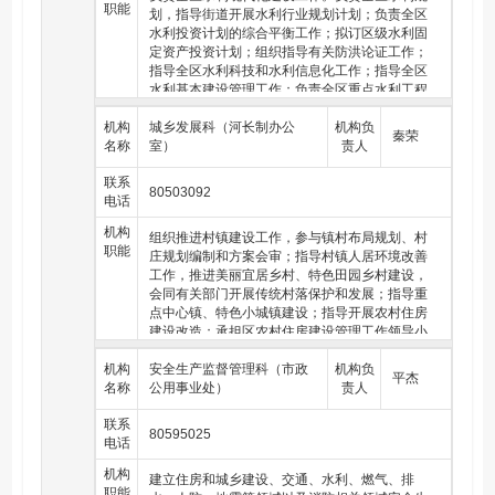
职能
民防空国有资产的管理。
划，指导街道开展水利行业规划计划；负责全区
水利投资计划的综合平衡工作；拟订区级水利固
（三十七）参与城市地下空间规划、开发利用，负责城市
定资产投资计划；组织指导有关防洪论证工作；
地下空间开发利用中人民防空防护等事项的管理和监督检
指导全区水利科技和水利信息化工作；指导全区
查工作。
水利基本建设管理工作；负责全区重点水利工程
建设项目的验收管理工作；做好治太相关工作；
（三十八）负责人民防空平战结合工作。指导落实人民防
机构
推进水环境综合整治等工作，统一管理调度全区
城乡发展科（河长制办公
机构负
秦荣
空工程平时开发利用工作。指导人民防空专业队伍、人民
名称
智慧水利、排水信息化系统。负责区属水利工程
室）
责人
防空志愿者队伍建设和管理工作。指导全区人民防空信息
的运行管理；指导全区水利设施的管理、保护和
化及警报建设和管理工作。
联系
综合利用；指导全区水旱灾害防御和水量调度工
80503092
电话
作；指导监督区域调水活水工程的调度管理工
（三十九）监督、检查、指导人民防空法律、法规和规章
作；指导河湖水生态保护与修复以及河湖水系连
的贯彻执行；组织拟订人民防空相关地方性法规、规章及
机构
组织推进村镇建设工作，参与镇村布局规划、村
通工作；会同相关部门指导全区河湖保护规划编
规范性文件；负责监督、指导和协调人民防空执法工作。
职能
庄规划编制和方案会审；指导村镇人居环境改善
制工作。负责组织实施全区排水规划计划。负责
工作，推进美丽宜居乡村、特色田园乡村建设，
全区水资源管理工作；实施全区地下水资源、再
（四十）负责区党工委（区委）、区管委会（区政府）人
会同有关部门开展传统村落保护和发展；指导重
生水和节约用水行业管理工作；编制再生水和节
民防空指挥所的建设和管理工作。
点中心镇、特色小城镇建设；指导开展农村住房
约用水发展年度计划并组织实施；承担实施最严
建设改造；承担区农村住房建设管理工作领导小
格水资源管理制度相关工作，指导开展水资源有
（四十一）承担全区城市排水、瓶装液化气管理、指导协
组办公室日常工作。监督管理房地产开发建设；
偿使用工作；组织水资源监测工作，指导河湖生
调城市供水、燃气的责任。
机构
负责出具开发地块建设条件意见书、住宅小区项
安全生产监督管理科（市政
机构负
态流量水量管理。组织编制水资源保护规划，配
平杰
名称
目建设条件意见书并核验；负责商品房交付使用
公用事业处）
责人
（四十二）起草城市排水、瓶装液化气规范性文件和相关
合开展饮用水水源保护有关工作；参与编制水功
的监督管理；负责商品房交付纠纷调处工作；指
政策，指导全区城市排水、瓶装液化气（燃气）行业行政
能区划和指导入河排污口设置管理工作。指导蓝
联系
导和管理商品住宅性能认定工作；推进成品住房
执法工作。参与开展全区城市排水、瓶装液化气（燃气）
藻治理与湖泛防控工作。组织编制并协调实施节
80595025
电话
建设发展。组织协调房地产市场调控；负责商品
行业信用体系建设工作。
约用水规划；组织指导计划用水、节约用水工
房预（销）售初审管理工作，实施预售项目动态
作；组织实施用水总量、用水效率控制和定额管
机构
（四十三）承担城市排水、瓶装液化气（燃气）行业相关
建立住房和城乡建设、交通、水利、燃气、排
跟踪管理；监督房产交易行为；指导监督房地产
理制度；指导和推动全区节水型社会建设工作；
职能