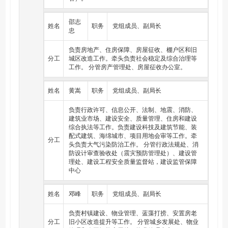
住宅专项维修资金归集管理工作。
（五）负责区域城市重点基础设施建设管理。负责城市重
邵志
姓名
职务
党组成员、副局长
点市政基础设施工程项目的建设管理工作，指导协调推进
忠
海绵城市、地下管廊、装配式建筑在全区建设工程中的推
广应用。
负责房地产、住房保障、房屋征收、棚户区和旧
分工
城区改造工作。牵头负责社会稳定及综合治理等
（六）负责规范和指导全区村镇建设。协同推进乡村振兴
工作。 分管房产管理处、房屋征收办公室。
战略，拟订村庄和小城镇建设政策并指导实施。指导村镇
人居环境改善工作，参与镇村布局规划、村庄规划编制和
方案会审。指导开展美丽宜居乡村、特色田园乡村建设和
姓名
黄嵩
职务
党组成员、副局长
农村住房建设改造。
负责行政许可、信息公开、法制、地震、消防、
（七）负责监督管理建筑市场和建设行业。拟订区域建筑
建筑业市场、建设安全、质量管理、住房和建设
业发展规划、产业政策、规章制度并监督执行。制定规范
综合执法等工作。负责建设科技及建筑节能、装
建筑市场主体及中介服务机构行为的规章制度并监督实
配式建筑、海绵城市、项目用地会审等工作。牵
施，推进建筑业信用体系建设。负责建筑工程项目招投标
分工
头负责大气污染防治工作。 分管行政法规处、消
活动、竣工验收的监督管理。负责消防设计审查验收工
防设计审查验收处（震灾预防管理处）、建设管
作。
理处、建设工程安全质量监督站，建设监管保障
中心
（八）负责工程建设质量安全监管。制定工程建设质量、
安全生产、文明施工的规章制度，指导工程建设质量监
督、安全监督、文明施工工作。参与建设工程质量事故和
姓名
邓峰
职务
党组成员、副局长
安全生产事故的调查处理。审核推荐市级、省级、国家级
优质工程。
负责村镇建设、物业管理、蓝藻打捞、安置房老
分工
（九）负责全区地震监测及震灾防御监督管理。组织编制
旧小区改造提升等工作。 分管城乡发展处、物业