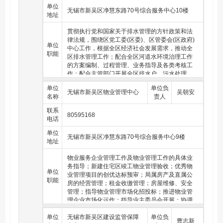
单位
无锡市新吴区净慧东路70号综合服务中心10楼
地址
贯彻执行党和国家关于排水管理的方针政策和法
律法规，围绕区党工委(区委)、区管委会(区政府)
单位
中心工作，根据全区经济社会发展需求，推动全
职能
区排水管理工作；配合全区河道水环境治理工作
的方案编制、过程管理、业务指导及各类考核工
作；配合主管部门开展全区排水户、污水处理
厂、排水管网及泵站运行等管理工作；配合全区
单位
单位负
河道规划控制、水系规划、调水方案的编制和论
无锡市新吴区物业管理中心
吴朝安
名称
责人
证工作；配合主管部门开展全区河道行业管理、
水资源管理以及防汛防台工作；完成区住房和城
联系
80595168
乡建设局交办的其他任务。
电话
单位
无锡市新吴区净慧东路70号综合服务中心9楼
地址
物业服务企业管理工作及物业管理工作的具体业
务指导；新建住宅区竣工物业管理验收；优秀物
单位
业管理项目的创优达标预审；局属房产及直属公
职能
房的经营管理；租金收缴管理；房屋维修、安全
管理；指导物业管理市场化招投标；推进物业管
理企业市场化运作；指导业主委员会开展；协调
处理物业管理中的矛盾纠纷。
单位
无锡市新吴区建设监管保障
单位负
曹志新