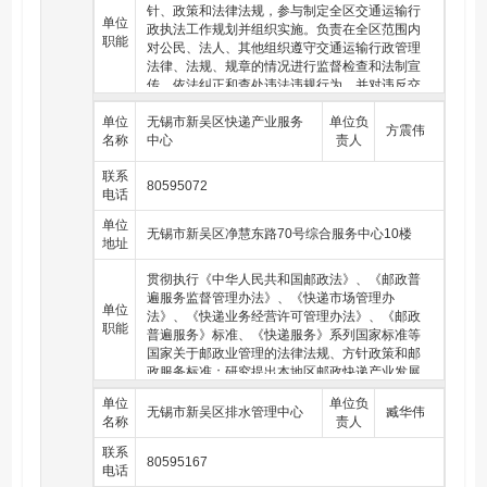
针、政策和法律法规，参与制定全区交通运输行
单位
政执法工作规划并组织实施。负责在全区范围内
职能
对公民、法人、其他组织遵守交通运输行政管理
法律、法规、规章的情况进行监督检查和法制宣
传，依法纠正和查处违法违规行为，并对违反交
通运输行政管理秩序的行为实施行政强制、行政
单位
处罚。配合主管部门做好全区交通行业的日常监
无锡市新吴区快递产业服务
单位负
方震伟
名称
管，组织协调交通应急调度指挥工作。配合主管
中心
责人
部门做好辖区道路、水路运输及城市客运行业管
联系
理及安全监管工作。对接区公路事业发展中心、
80595072
电话
区港航事业发展中心，承担重点区域执法检查和
突发应急处置工作，负责指导客运行业及其客运
单位
场站的监督管理。负责“智慧交通”建设，负责交通
无锡市新吴区净慧东路70号综合服务中心10楼
地址
应急指挥信息化建设的规划、运行和维护。负责
全区道路、水路等交通运输领域市场秩序维护工
贯彻执行《中华人民共和国邮政法》、《邮政普
作。完成区住房和城乡建设局（区交通运输局）
遍服务监督管理办法》、《快递市场管理办
交办的其他任务。
单位
法》、《快递业务经营许可管理办法》、《邮政
职能
普遍服务》标准、《快递服务》系列国家标准等
国家关于邮政业管理的法律法规、方针政策和邮
政服务标准；研究提出本地区邮政快递产业发展
规划、发展战略和产业促进政策；根据授权，监
单位
单位负
督管理本地区快递产业、邮政服务和机要通信等
无锡市新吴区排水管理中心
臧华伟
名称
责人
特殊服务的实施；负责快递产业的发展促进工
作；负责快递产业的安全生产监管工作；负责快
联系
80595167
递产业的统计工作；依法落实对快递等邮政业务
电话
的市场准入制度并监督管理。