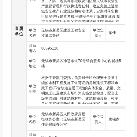
政府公共服务和社会求助服务热线管理工作。
水、人防、地震等领域以及消防相关领域安全生
经纪管理和信用体系建设；组织协调房产市场管
指导雨水利用等非常规水源开发利用工作。编制
产监督管理和行政执法责任制，建立完善上述领
理信息系统的建设和管理，组织协调房地产市场
农村水利发展规划；指导灌排工程建设与改造；
（四十四）编制城市排水行业中长期发展规划，制定城市
域安全生产行业规范和标准体系，定期对落实执
监测分析。承担物业行业管理工作；负责对全区
指导农村饮水安全、农村河道疏浚整治、圩区治
排水年度建设计划并组织实施，协调城市燃气年度建设工
行情况进行督查考核;推进安全生产标准化建设,制
物业服务企业实施行业监管并建立信用档案；负
理等工程建设与管理工作；指导全区水土流失综
作；编制城市排水、瓶装液化气设施维护和大中修工程计
定并落实有针对性的监督管理措施;制定安全生产
责全区住宅专项维修资金、公房售后维修资金的
合防治工作，组织编制水土保持规划并监督实
划并组织实施；编制城市排水专项经费计划并负责经费的
目标管理考核办法，强化安全生产诚信体系建
监督管理；组织开展物业管理相关人员的培训；
直属
施；指导生产建设项目水土保持监督管理工作。
单位
无锡市新吴区建设工程安全
单位负
使用和管理。
设，完善警示约谈等制度;负责参与涉及的各条线
指导监督全区前期物业管理招投标；对业主大
糜佳
负责编制区城市生活污水处理和城市节水行业发
单位
名称
质量监督站
责人
安全生产规划编制和方案会审;负责安全生产的执
会、业主委员会工作进行政策指导和监督；组织
展规划、年度计划并组织实施，指导城市生活污
（四十五）负责城市排水、设施的管理与养护工作；组织
法监督工作;负责协调推进涉及条线安全生产监督
新建物业项目的物业管理用房验收；拟订旧住宅
水处理和城市节水建设和行业管理工作；负责编
联系
实施城市节约用水工作。
管理工作;负责涉及的各安全生产专业委员会和专
整治计划和标准，指导和推进整治后旧住宅小区
80595120
制城市生活污水处理应急预案并组织实施。
电话
项整治工作的指导和协调。参与市政地下管网和
推行物业管理。承担区河长制工作办公室的日常
（四十六）承担城市排水工程的质量监督管理职责。开展
蒸汽管道规划编制和方案会审;实施全区瓶装液化
工作；拟订河长制工作计划、目标任务，组织指
城市排水工程质量的稽查工作。依法对城市排水工程质
单位
无锡市新吴区净慧东道70号综合服务中心内辅楼5
气行业管理工作;负责瓶装液化气行业的服务质量
导、检查监督全区河长制工作；协调督导河长制
量、产品质量实施监督管理。负责住宅区排水设施建设管
地址
楼
监督工作;负责编制和落实瓶装液化气应急预案;联
工作重点事项和问题；交办、督办本级河长及上
理工作。
系编制城市燃气年度计划及应急预案并组织实施;
级河长制工作办公室确定的工作事项；负责河长
根据主管部门委托，负责对全区办理安全质量手
负责住宅区市政公用基础工程建设管理工作。
制有关项目管理。
（四十七）推进城市排水行业科技进步工作。制定城市排
续的水利工程及施工许可证的房屋建筑工程和市
水行业科技发展规划和计划；负责开展城市排水行业科学
单位
政工程(不含轨道交通工程)的实体安全、质量、文
技术研究工作；负责城市排水行业技术工作。
职能
明施工以及建筑市场行为实施监督检查；配合上
级主管部门对建筑原材料、建筑机械设备、检测
（四十八）按照职责分工做好相关行业、领域的安全生产
单位等实施监督检查；配合做好国家、省、市级
监督管理工作。
优质建设工程、标准化工地的目标创建和过程监
督检查工作，配合做好相关创优工作；配合上级
无锡市新吴区人民政府房屋
（四十九）负责指导全区住房和城乡建设、交通运输、水
单位
单位负
主管部门开展全区建筑业企业及人员日常信用考
征收办公室（无锡市新吴区
袁铭杰
利、人民防空、地震等行业人才培养、队伍建设和精神文
名称
责人
核及动态管理工作；承担建设工程务工人员工资
住房保障办公室）
明建设。
问题的协调和处理工作；参与建设工程质量、安
联系
（五十）完成区党工委（区委）、区管委会（区政府）、
全投诉举报、信访和事故的处理工作；做好辖区