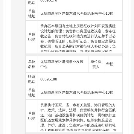
80595176
电话
军分区、省市人民防空办公室交办的其他任务。
内房屋白蚁防治的日常管理工作；完成区住房和
城乡建设局交办的其他任务。
单位
无锡市新吴区净慧东路70号综合服务中心10楼
地址
承办区本级国有土地上房屋征收计划和安置房建
设计划的管理；负责作出房屋征收决定，发布征
单位
收公告；负责对征收补偿方案进行认证并予以公
职能
布，确需听证的，组织听证会；负责确定房屋征
收范围；负责牵头制订对被征收人补助办法；负
责对征收补偿费用到位、管理和使用情况的监
督；负责对达不成补偿协议或者被征收房屋所有
单位
权人不明确的作出补偿决定；负责依法申请人民
无锡市新吴区港航事业发展
单位负
华韧
名称
法院强制执行；负责对举报房屋征收和补偿行为
中心
责人
的调查、核实和处理；承办区级房屋征收补偿安
联系
置协议备案及补偿安置协议签订、备案、公布的
80595188
电话
信息化管理，监督公布分户补偿情况和国有土地
上房屋征收评估机构、评估行为以及房屋征收评
单位
估专家委员会鉴定活动的监管；负责辖区内安置
无锡市新吴区净慧东路70号综合服务中心10楼
地址
房统筹调拨工作；牵头负责对房屋征收部门及相
关单位落实完成国有土地上房屋征收与补偿年度
贯彻执行国家、省、市有关航道、港口管理的方
目标考核和奖罚工作；负责对房屋征收部门的房
针、政策、法律、法规，负责编制并执行全区航
屋征收补偿档案工作进行监督和指导；负责辖区
单位
道、港口基础设施养护项目的计划，贯彻执行全
内国有土地上房屋征收和补偿各种数据的综合统
职能
区航道发展规划并具体实施。组织实施航道管
计工作；负责区本级房屋征收工作人员的培训、
理、养护、建设；负责对从事航道疏浚打捞的社
考核；负责做好对全区申请住房保障家庭的登记
会工程船舶管理;负责航道与航道设施的保护。支
受理、初审上报和管理工作；做好保障性住房的