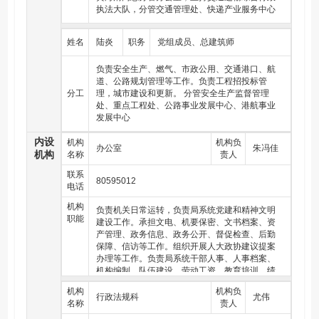
执法大队，分管交通管理处、快递产业服务中心
（十七）负责拟订全区交通运输行业科技与信息化规划和
规范并组织实施，参与重大交通运输科技项目攻关。参与
姓名
陆炎
职务
党组成员、总建筑师
协调交通运输行业信息化项目的建设与管理。监督交通运
输行业质量、技术、环保、信用和节能减排工作。
负责安全生产、燃气、市政公用、交通港口、航
（十八）负责全区交通运输行业安全生产的监督管理。承
道、公路规划管理等工作。负责工程招投标管
担并指导交通运输行业应急处置工作。组织协调重点物资
分工
理，城市建设和更新。 分管安全生产监督管理
运输和紧急运输。承担区交通战备工作。
处、重点工程处、公路事业发展中心、港航事业
发展中心
（十九）贯彻执行党和国家有关水利工作的方针政策、法
律法规，组织拟订水利发展政策规定。编制全区水资源规
内设
机构
机构负
划、重要江河湖泊综合规划、防洪规划等重要水利规划并
办公室
朱冯佳
机构
名称
责人
监督实施，编制全区水域及其岸线利用、河湖治理和河口
控制等专业（项）规划。对有关国民经济和社会发展规
联系
80595012
划、城乡总体规划、国土空间规划中的涉水内容提出意见
电话
建议，组织开展重大建设项目的水资源、防洪、水土保持
机构
论证评价工作。
负责机关日常运转，负责局系统党建和精神文明
职能
建设工作。承担文电、机要保密、文书档案、资
（二十）负责保障水资源的合理开发利用。负责生活、生
产管理、政务信息、政务公开、督促检查、后勤
产经营和生态环境用水的统筹和保障。组织实施最严格水
保障、信访等工作。组织开展人大政协建议提案
资源管理制度，实施水资源的统一监督管理。拟订全区水
办理等工作。负责局系统干部人事、人事档案、
中长期供求规划、水量分配方案并监督实施。负责区域以
机构编制、队伍建设、劳动工资、教育培训、绩
及重大调水活水工程的水资源调度。组织实施取水许可、
效管理、离退休干部、人才队伍建设等工作。负
水资源论证制度，指导开展水资源有偿使用和再生水等非
机构
机构负
责编制和实施部门年度财政预算并监督执行；负
行政法规科
尤伟
常规水源开发利用工作。
名称
责人
责机关及所属单位财务管理、内部审计、国有资