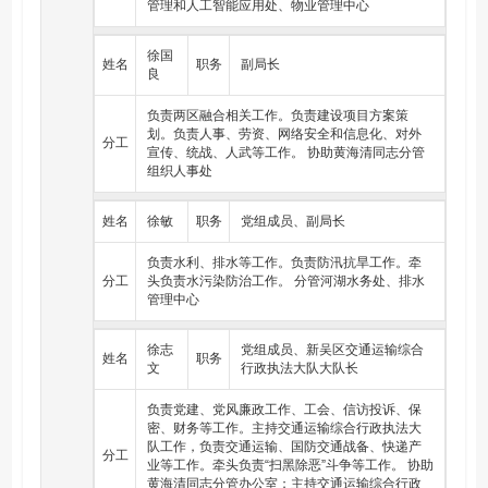
城乡建设抗震防灾规划并监督实施，负责各类房屋建筑及
管理和人工智能应用处、物业管理中心
其附属设施和市政设施抗震设防管理，开展应急避难场所
建设。保护管理地震观测设施和观测环境。
徐国
姓名
职务
副局长
良
（十）负责推进建设科技进步和建筑节能减排。指导住房
和城乡建设领域重大科研活动和科技成果转化。会同有关
部门拟订绿色建筑和建筑节能的规划、政策并监督实施。
负责两区融合相关工作。负责建设项目方案策
推进建筑产业现代化。
划。负责人事、劳资、网络安全和信息化、对外
分工
宣传、统战、人武等工作。 协助黄海清同志分管
（十一）负责全区住房和城乡建设行政执法工作。
组织人事处
（十二）贯彻执行党和国家有关交通运输的方针政策、法
律法规。组织编制全区综合运输体系规划，组织拟订并监
姓名
徐敏
职务
党组成员、副局长
督实施公路、港口、航道等行业规划。参与城市客运有关
设施的规划，负责交通运输行业统计和信息发布工作。
负责水利、排水等工作。负责防汛抗旱工作。牵
分工
头负责水污染防治工作。 分管河湖水务处、排水
（十三）组织实施交通基础设施建设。负责全区交通运输
管理中心
基础设施建设的行业管理。
（十四）负责全区道路、水路运输市场监管工作。参与拟
徐志
党组成员、新吴区交通运输综合
姓名
职务
订有关交通物流业政策和标准制定并监督实施。
文
行政执法大队大队长
（十五）负责全区交通运输综合行政执法工作。负责除市
负责党建、党风廉政工作、工会、信访投诉、保
级管辖权外的执法工作。
密、财务等工作。主持交通运输综合行政执法大
（十六）负责提出交通运输专项资金安排意见，负责交通
队工作，负责交通运输、国防交通战备、快递产
分工
运输预算资金的申请、拨付和监管。负责交通运输系统内
业等工作。牵头负责“扫黑除恶”斗争等工作。 协助
部审计工作。
黄海清同志分管办公室；主持交通运输综合行政