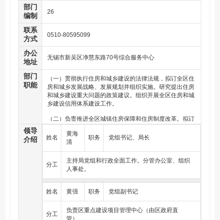
部门
26
编制
联系
0510-80595099
方式
办公
无锡市新吴区净慧东路70号综合服务中心
地址
部门
（一）贯彻执行住房和城乡建设的法律法规，拟订全区住
职能
房和城乡发展战略、发展规划并组织实施。研究提出住房
和城乡建设重大问题的政策建议。组织开展全区住房和城
乡建设信用体系建设工作。
（二）负责推进全区城镇住房保障和住房制度改革。拟订
住房政策、住房保障政策和住房制度改革方案并组织实
领导
黄海
施。组织编制全区住房发展规划和住房保障发展规划、年
姓名
职务
党组书记、局长
介绍
清
度计划并组织实施。推进全区住房保障体系建设，建立并
指导保障性安居工程运营管理制度的实施。推进棚户区
（危旧房）改造，指导监督城市棚户区改造安置房、征地
主持局党组和行政全面工作。分管办公室、组织
分工
拆迁安置房建设管理工作。指导全区白蚁防治工作。
人事处。
（三）负责规范管理房地产市场。拟订区域房地产市场调
姓名
黄强
职务
党组副书记
控和监管政策并监督执行。负责房屋租赁备案工作。
（四）负责物业服务行业监督管理。推进全区物业服务行
负责区重点建设项目管理中心（由区政府直
分工
业信用体系建设，指导监督全区前期物业管理招投标以及
管）。