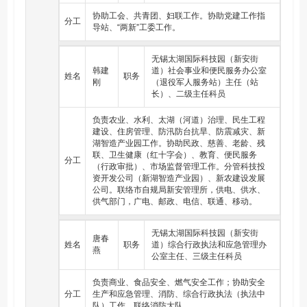
协助工会、共青团、妇联工作。协助党建工作指
分工
导站、“两新”工委工作。
无锡太湖国际科技园（新安街
韩建
道）社会事业和便民服务办公室
姓名
职务
刚
（退役军人服务站）主任（站
长）、二级主任科员
负责农业、水利、太湖（河道）治理、民生工程
建设、住房管理、防汛防台抗旱、防震减灾、新
湖智造产业园工作。协助民政、慈善、老龄、残
联、卫生健康（红十字会）、教育、便民服务
分工
（行政审批）、市场监督管理工作。分管科技投
资开发公司（新湖智造产业园）、新农建设发展
公司。联络市自规局新安管理所，供电、供水、
供气部门，广电、邮政、电信、联通、移动。
无锡太湖国际科技园（新安街
唐春
姓名
职务
道）综合行政执法和应急管理办
燕
公室主任、三级主任科员
负责商业、食品安全、燃气安全工作；协助安全
分工
生产和应急管理、消防、综合行政执法（执法中
队）工作。联络消防大队。