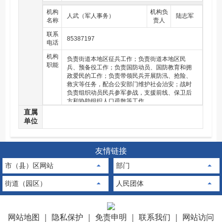
机构
机构负
人武（军人事务）
陆志军
名称
责人
联系
85387197
电话
机构
负责街道本地区征兵工作；负责街道本地区民
职能
兵、预备役工作；负责国防动员、国防教育和拥
政爱民的工作；负责带领民兵开展防汛、抢险、
救灾等任务，配合公安部门维护社会治安；战时
负责组织动员民兵参军参战，支援前线、保卫后
方和协助组织人口疏散等工作。
直属
单位
友情链接
市（县）区网站
部门
街道（园区）
人民团体
网站地图
｜
隐私保护
｜
免责申明
｜
联系我们
｜
网站访问