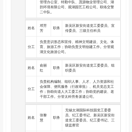
管理办公室、特勤中队、茂源物业管理公司、湖
韵环境有限公司、观湖园艺工程公司。联络交警
二中队。
邓芳
新吴区新安街道党工委委员、宣
姓名
职务
芳
传委员、三级主任科员
负责意识形态和宣传、精神文明建设、文化、体
分工
育、旅游工作；协助负责文明创建工作。分管观
湖文化旅游公司。
俞丽
新吴区新安街道党工委委员、组
姓名
职务
红
织委员
负责机构编制、组织人事、人才、人力资源和社
会保障、便民服务（行政审批）、机关党总支工
分工
作；协助街道人大工委工作；协助党的建设、老
干部工作。分管太科劳务派遣公司。
无锡太湖国际科技园党工委委
张黎
员、纪工委书记、新吴区新安街
姓名
职务
慧
道党工委委员、纪工委书记、三
级监察官