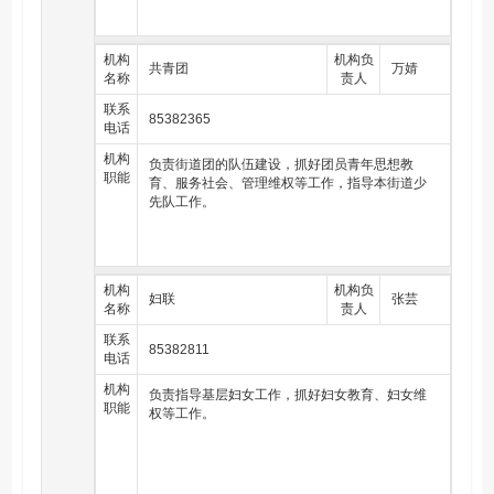
机构
机构负
共青团
万婧
名称
责人
联系
85382365
电话
机构
负责街道团的队伍建设，抓好团员青年思想教
职能
育、服务社会、管理维权等工作，指导本街道少
先队工作。
机构
机构负
妇联
张芸
名称
责人
联系
85382811
电话
机构
负责指导基层妇女工作，抓好妇女教育、妇女维
职能
权等工作。