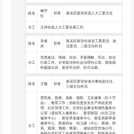
和协调社 区居民委员会群众自治组织开展工作。
（七）负责园区（街道）、社区规划、建设和城市管理工
鲍宇
姓名
职务
新吴区新安街道人大工委主任
作。 负责园区（街道）、社区建设规划工作，负责征收安
红
置、建设管 理等工作。
（八）负责农业农村工作。大力实施乡村振兴战略，负责
分工
主持街道人大工委全面工作。
推进现代农业、农村改革和新农村建设。
（九）负责园区（街道）、社区的财务、审计以及资产管
理 工作。
宋俊
新吴区新安街道党工委委员、政
姓名
职务
（十）负责统筹协调区域内审批服务执法力量等相关工
杰
法委员、二级主任科员
作。 根据赋权清单，依法履行审批服务和综合行政执法职
责，做好 监督检查等事中事后监管工作。指导、协调和监
负责政法、维稳、信访、矛盾调解、司法、依法
督有关部门驻 街道机构的工作。
分工
行政工作。分管政法和社会治理办公室。联络国
（十一）负责本级综合管理服务指挥中心的指挥调度、运
科园派出所、新安司法所、旺庄法庭。
行管理、监督考核工作，与区级综合指挥平台数据共享、
互联 互通、协调联动。
（十二）完成区党工委（区委）、区管委会（区政府）交
新吴区新安街道办事处副主任、
姓名
王颖
职务
办 的其他事项。
三级主任科员
责民政、慈善、老龄、残联、卫生健康（红十字
会）、教育工作；协助负责安全生产和应急管
理、社区管理工作。分管社会事业和便民服务办
公室（退役军人服务站）、新安医院（社区卫生
服务中心）、新安养老服务中心、新安居家养老
服务中心、慈善协会、幼儿园（中心、善德、和
分工
风、观湖、隽朗、隽溪）、感知农贸市场公司；
协助分管社区工作者管理服务公司。联络新吴实