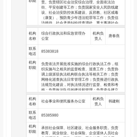
职能
作；做好关心下一代工作；按照职责分工，做好
责。负责辖区社会治安综合治理、全面依法治
相关行业、领域的安全生产监督管理工作；负责
街、平安创建等工作；负责国家安全人民防线建
社工队伍建设工作；指导社区居民委员会依法开
设、社会治安防控体系建设、反邪教、社区戒毒
展自治管理。
（康复）、预防青少年违法犯罪等工作；负责信
访接待、社会矛盾纠纷排查调处、重大事项社会
稳定风险评估等工作；会同司法所做好人民调
机构
解、安置帮教、社区矫正、普法宣传、法律服务
综合行政执法和应急管理办
机构负
唐春燕
名称
和法律援助等工作；负责网格化社会治理服务工
公室
责人
作；负责外来人口管理工作；按照职责分工，做
联系
好相关行业、领域的安全生产监督管理工作。
85383818
电话
机构
负责依法开展批准实施的综合行政执法工作，组
职能
织实施与之相关的监督检查、巡查工作；负责协
调上级派驻执法机构联合执法等相关工作；负责
网格化巡查执法日常管理工作；负责推进行政执
法规范化建设，对执法情况进行监督、检查和考
核；负责执法队伍的建设和管理；负责牵头建立
综合执法协作机制；负责安全生产综合监督管
机构
机构负
理、危化品安全监管工作，协助相关部门开展安
社会事业和便民服务办公室
韩建刚
名称
责人
全生产、食品安全检查、燃气安全检查、消防安
全检查、特种设备普查和特种设备安全隐患大排
联系
85385980
查；负责防灾减灾以及重大事件、自然灾害应急
电话
救援与管理工作。
机构
承担社会保障、社区建设、社会服务职责。负责
职能
教育、就业创业、社会保险、企业退休人员社会