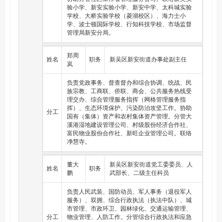
验小学、新安实验小学、新安中学、太科城实验
学校、大桥实验学校（菱湖校区）、海力士小
学、波士顿国际学校、行知科技学校、市场监督
管理局新安分局。
郑周
姓名
职务
新吴区新安街道办事处副主任
岚
负责党政事务、督查督办和综合协调、统战、民
族宗教、工商联、侨联、商会、公共服务热线受
理交办、综合管理服务指挥（网格管理服务指
挥）、生态环境保护、污染防治攻坚工作。协助
分工
国有（集体）资产和农村集体资产管理。分管大
溪港湿地建设管理公司、村级股份经济合作社、
富民物业股份合作社、新旺企业管理公司。联络
净慧寺。
董大
新吴区新安街道党工委委员、人
姓名
职务
鹏
武部长、二级主任科员
负责人民武装、国防动员、军人事务（退役军人
服务）、双拥、综合行政执法（执法中队）、城
市管理、市政环卫、园林绿化、交通运输管理、
分工
物业管理、人防工作。分管综合行政执法和应急