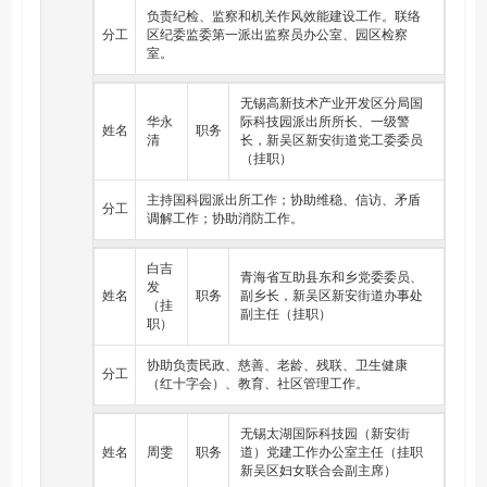
负责纪检、监察和机关作风效能建设工作。联络
分工
区纪委监委第一派出监察员办公室、园区检察
室。
无锡高新技术产业开发区分局国
华永
际科技园派出所所长、一级警
姓名
职务
清
长，新吴区新安街道党工委委员
（挂职）
主持国科园派出所工作；协助维稳、信访、矛盾
分工
调解工作；协助消防工作。
白吉
青海省互助县东和乡党委委员、
发
姓名
职务
副乡长，新吴区新安街道办事处
（挂
副主任（挂职）
职）
协助负责民政、慈善、老龄、残联、卫生健康
分工
（红十字会）、教育、社区管理工作。
无锡太湖国际科技园（新安街
姓名
周雯
职务
道）党建工作办公室主任（挂职
新吴区妇女联合会副主席）