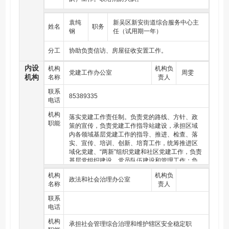
袁纯
新吴区新安街道综合服务中心主
姓名
职务
钢
任（试用期一年）
分工
协助负责信访、房屋征收安置工作。
内设
机构
机构负
党建工作办公室
周雯
机构
名称
责人
联系
85389335
电话
机构
落实党建工作责任制。负责党的路线、方针、政
职能
策的宣传，负责党建工作指导站建设，承担区域
内各领域基层党建工作的指导、推进、检查、落
实、宣传、培训、创新、培育工作，统筹推进区
域化党建、“两新”组织党建和社区党建工作，负责
基层党组织建设、党员队伍建设和管理工作；负
责精神文明建设指导工作，承担文明城市创建工
机构
机构负
作；负责网络和舆情监控引导工作；负责文化、
政法和社会治理办公室
名称
责人
体育、旅游工作；负责思想政治、意识形态、统
一战线工作；负责政协联络工作；负责绩效管理
联系
考核工作；按干部管理权限负责机关干部考察、
电话
培养、聘用工作；负责人事、人才开发、机构编
机构
制及离退休干部管理服务工作；指导协调群团工
承担社会管理综合治理和维护辖区安全稳定职