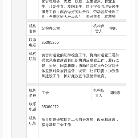
化管理服务、民政、残联、卫生健康、职业卫
生、计划生育、爱国卫生、红十字会管理等民生
服务工作；配合做好劳动争议、劳动监察处理工
作；负责区域内社会救助、养老服务、殡葬管
理、残联事务、拥军优属、退役军人事务、志愿
机构
机构负
服务、社会组织、公益慈善及地名管理工作；负
纪检办公室
柳凯
名称
责人
责依法开展批准实施的相对集中行政许可和公共
服务工作，协调条线、派驻部门的行政审批及公
联系
85385265
共服务事项和人员进驻事宜；负责制定有关审批
电话
服务及日常运行的规章制度，统一管理和监督考
机构
核服务窗口及其工作人员；负责政务服务网的公
负责街道党的纪律检查工作。协助街道党工委加
职能
开透明运行，完善权责清单制度，承担行政审批
强党风廉政建设和组织协调反腐败工作，履行监
服务等信息系统的管理维护，负责政务服务信息
督、执纪、问责职能；协助区监察员办公室对全
安全管理工作；负责优化行政审批流程，推进不
体监察对象履行监督、调查、处置职责；加强作
见面审批（服务）改革；负责为开展延伸服务的
风建设工作；抓好廉政宣传及警示教育。
社区便民服务中心提供业务指导和技术支持；负
责牵头相关职能机构对行政审批涉及的重大项目
机构
进行联合踏勘、联合论证、联合审批和现场服
机构负
工会
周晓东
名称
务；负责中介机构的监督工作；按照职责分工，
责人
做好相关行业、领域的安全生产监督管理工作。
联系
85380272
电话
机构
负责街道研究指导工会自身发展、改革和建设，
职能
指导基层工会工作。