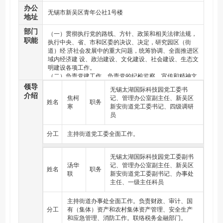
办公
无锡市新吴区青年公社1号楼
地址
部门
（一）贯彻执行党的路线、方针、政策和相关法律法规，
职能
执行中央、省、市和区委的决议、决定，研究园区（街
道）经 济社会发展中的重大问题，统筹协调、全面推进区
域内经济建 设、政治建设、文化建设、社会建设、生态文
明建设各项工作。
（二）负责党建工作。负责党的纪检监察、宣传和精神文
明建设。加强党组织自身建设和领导班子建设，加强对社
领导
无锡太湖国际科技园党工委书
区党 组织的领导，负责园区（街道）非公有制企业和社会
介绍
焦柯
记、管理办公室副主任、新吴区
组织党组 织建设工作，负责党员的教育管理。
姓名
职务
寒
新安街道党工委书记、四级调研
（三）领导统一战线、人民武装工作和工会、共青团、妇
员
联等群众组织。负责人大、政协工作。
（四）负责推动经济发展。组织实施经济发展规划和年度
分工
主持街道党工委全面工作。
计划，提高企业服务质量，营造良好经济发展环境，引导
和扶 持各类经济组织的发展。负责科技发展工作。负责安
全生产监 督管理和应急管理工作。负责生态环境保护工
无锡太湖国际科技园党工委副书
作。
汤华
记、管理办公室副主任、新吴区
姓名
（五）负责社会管理工作。负责社会治安综合治理，落实
职务
联
新安街道党工委副书记、办事处
平安建设属地责任，负责治安保卫、外来人口管理、人民
主任、一级主任科员
调解、 信访接待、法制建设等工作。负责网格化建设工
作。
主持街道办事处全面工作。负责财政、审计、国
（六）负责社会事业工作。探索创新基层社会服务管理工
分工
有（集体）资产和农村集体资产管理、安全生产
作体制机制，负责教育、劳动就业、社会保障、文化、体
和应急管理、消防工作。联络税务金融部门。
育、 卫生健康、民政、退役军人事务、残联等工作。指导