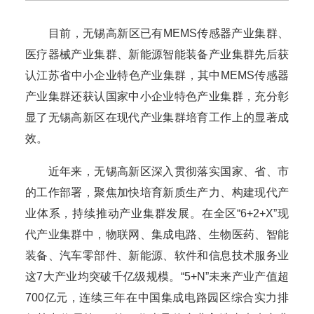
目前，无锡高新区已有MEMS传感器产业集群、
医疗器械产业集群、新能源智能装备产业集群先后获
认江苏省中小企业特色产业集群，其中MEMS传感器
产业集群还获认国家中小企业特色产业集群，充分彰
显了无锡高新区在现代产业集群培育工作上的显著成
效。
近年来，无锡高新区深入贯彻落实国家、省、市
的工作部署，聚焦加快培育新质生产力、构建现代产
业体系，持续推动产业集群发展。在全区“6+2+X”现
代产业集群中，物联网、集成电路、生物医药、智能
装备、汽车零部件、新能源、软件和信息技术服务业
这7大产业均突破千亿级规模。“5+N”未来产业产值超
700亿元，连续三年在中国集成电路园区综合实力排