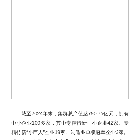
截至2024年末，集群总产值达790.75亿元，拥有
中小企业100多家，其中专精特新中小企业42家、专
精特新“小巨人”企业19家、制造业单项冠军企业3家。