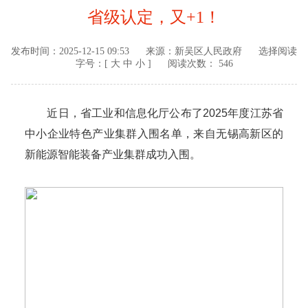
省级认定，又+1！
发布时间：
2025-12-15 09:53
来源：
新吴区人民政府
选择阅读
字号：[
大
中
小
]
阅读次数： 546
近日，省工业和信息化厅公布了2025年度江苏省
中小企业特色产业集群入围名单，来自无锡高新区的
新能源智能装备产业集群成功入围。