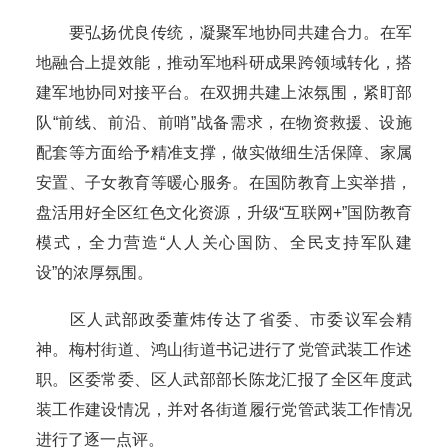
要弘扬优良传统，凝聚军地协同共建合力。在军
地融合上提效能，推动军地科研成果跨领域转化，搭
建军地协同对接平台。在双拥共建上浓氛围，紧盯部
队“前线、前沿、前哨”战备需求，在物资救援、设施
配套等方面给予精准支撑，做实做细生活保障、家属
安置、子女教育等暖心服务。在国防教育上实举措，
盘活用好全区红色文化资源，升级“互联网+”国防教育
模式，全力营造“人人关心国防、全民支持军队建
设”的浓厚氛围。
区人武部政委董炜传达了省委、市委议军会精
神。梅村街道、鸿山街道书记进行了党管武装工作述
职。区委常委、区人武部部长陈龙汇报了全区年度武
装工作建设情况，并对各街道履行党管武装工作情况
进行了逐一点评。