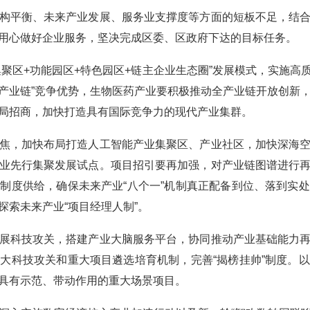
构平衡、未来产业发展、服务业支撑度等方面的短板不足，结
用心做好企业服务，坚决完成区委、区政府下达的目标任务。
集聚区+功能园区+特色园区+链主企业生态圈”发展模式，实施
“全产业链”竞争优势，生物医药产业要积极推动全产业链开放创新
局招商，加快打造具有国际竞争力的现代产业集群。
焦，加快布局打造人工智能产业集聚区、产业社区，加快深海
业先行集聚发展试点。项目招引要再加强，对产业链图谱进行
制度供给，确保未来产业“八个一”机制真正配备到位、落到实
探索未来产业“项目经理人制”。
展科技攻关，搭建产业大脑服务平台，协同推动产业基础能力
大科技攻关和重大项目遴选培育机制，完善“揭榜挂帅”制度。
具有示范、带动作用的重大场景项目。