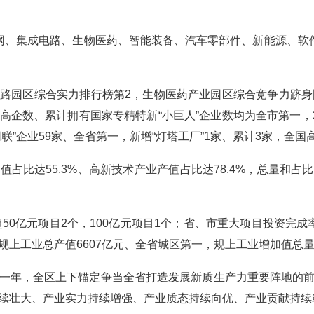
联网、集成电路、生物医药、智能装备、汽车零部件、新能源、软
园区综合实力排行榜第2，生物医药产业园区综合竞争力跻身国
企数、累计拥有国家专精特新“小巨人”企业数均为全市第一，20
联”企业59家、全省第一，新增“灯塔工厂”1家、累计3家，全国
比达55.3%、高新技术产业产值占比达78.4%，总量和占
0亿元项目2个，100亿元项目1个；省、市重大项目投资完成
规上工业总产值6607亿元、全省城区第一，规上工业增加值总
一年，全区上下锚定争当全省打造发展新质生产力重要阵地的
续壮大、产业实力持续增强、产业质态持续向优、产业贡献持续