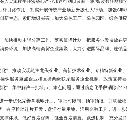
深入实施数字经济核心产业加速行动以及新一轮“智改数转网联”
标杆引路作用，扎实开展传统产业焕新升级七大行动。加强AI赋能，
创新生态。紧盯增绿减碳，加大绿色工厂、绿色园区、绿色供
，加快推动主辅分离工作。落实倍增计划，把服务业发展放在
消费环境，加快高端商贸企业集聚，大力引进国际品牌、连锁
度化”，推动实现链主龙头企业、高新技术企业、专精特新企业
导挂钩服务重点企业和区街两级联系服务企业机制。政策支持要
“最优化”，集中解决一批堵点、难点问题，通过信息化手段消除企
进一步优化完善拿地即开工、审批时限制、预审预批、并联验收
度，有序推动连片开发，盘活存量用地。活用金融工具，进一步深
支撑体系。做好要素保障，健全要素前置、跟进机制，充分发