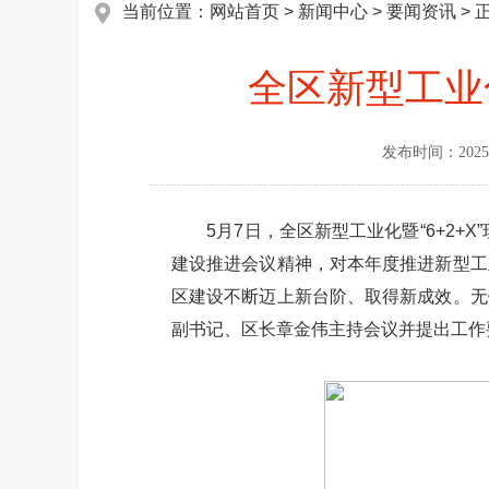
当前位置：
网站首页
>
新闻中心
>
要闻资讯
> 
全区新型工业
发布时间：
2025
5月7日，全区新型工业化暨“6+2+X
建设推进会议精神，对本年度推进新型工
区建设不断迈上新台阶、取得新成效。无
副书记、区长章金伟主持会议并提出工作