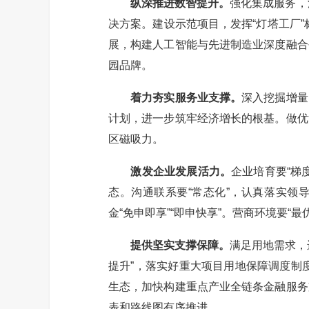
纵深推进数智提升。
强化集成服务，
决方案。建设示范项目，发挥“灯塔工厂”
展，构建人工智能与先进制造业深度融合
园品牌。
着力夯实服务业支撑。
深入挖掘增量
计划，进一步筑牢经济增长的根基。做优
区磁吸力。
激发企业发展活力。
企业培育要“梯
态。沟通联系要“常态化”，认真落实领
金“免申即享”“即申快享”。营商环境要
提供坚实支撑保障。
满足用地需求，
提升”，落实好重大项目用地保障调度制
生态，加快构建重点产业全链条金融服务
表和路线图有序推进。