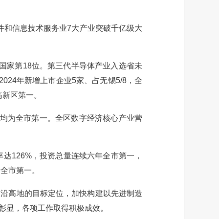
件和信息技术服务业7大产业突破千亿级大
家第18位。第三代半导体产业入选省未
24年新增上市企业5家、占无锡5/8，全
高新区第一。
比均为全市第一。全区数字经济核心产业营
率达126%，投资总量连续六年全市第一，
量全市第一。
前沿高地的目标定位，加快构建以先进制造
彰显，各项工作取得积极成效。