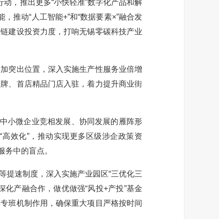
行动，推出更多“小快轻准”数字化产品和解
推动“人工智能+”和“数据要素×”融合发
应链建设投资力度，打响无锡零碳科技产业
更加突出位置，深入实施生产性服务业倍增
品牌、首店精品门店入驻，着力提升商业街
、中小微企业竞相发展、协同发展的雁阵形
“高效化”，推动实现更多区级涉企政策资
业服务中的盲点。
等提速制度，深入实施产业园区“三优化三
化产融合作，做优做强“风投+产投”基金
挥专班机制作用，确保重大项目严格按时间