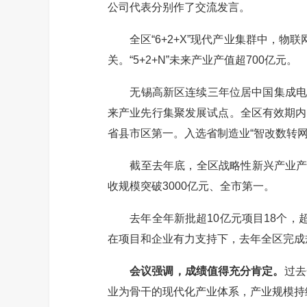
公司代表分别作了交流发言。
全区“6+2+X”现代产业集群中，物
关。“5+2+N”未来产业产值超700亿元。
无锡高新区连续三年位居中国集成电路
来产业先行集聚发展试点。全区有效期内高
省县市区第一。入选省制造业“智改数转网
截至去年底，全区战略性新兴产业产值占
收规模突破3000亿元、全市第一。
去年全年新批超10亿元项目18个，超5
在项目和企业有力支持下，去年全区完成
会议强调，成绩值得充分肯定。
过去
业为骨干的现代化产业体系，产业规模持