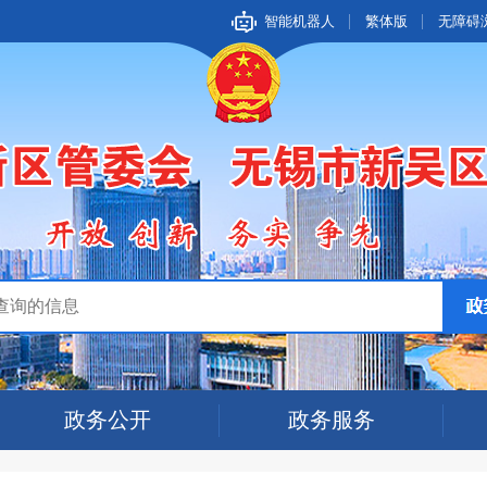
智能机器人
繁体版
无障碍
政务公开
政务服务