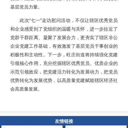
基层党员力量。
此次“七一”走访慰问活动，不仅让辖区优秀党员
和企业感受到了党组织的温暖与关怀，进一步拉近了
党群干群距离、凝聚了发展合力，更夯实了辖区非公
企业党建工作基础，有效激发了基层党员干事创业的
积极性和主动性。下一步，旺庄街道将持续强化党建
引领核心作用，充分挖掘辖区优秀党员、优质企业的
示范引领效应，把党建活力转化为发展动力，把党员
优势转化为发展优势，以高质量党建赋能辖区经济社
会高质量发展。
友情链接