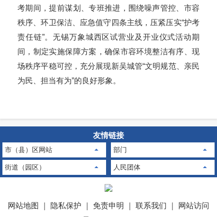
考期间，提前谋划、专班推进，围绕噪声管控、市容
秩序、环卫保洁、应急值守四条主线，压紧压实“护考
责任链”。无锡万象城西区试营业及开业仪式活动期
间，制定实施保障方案，确保市容环境整洁有序、现
场秩序平稳可控，充分展现新吴城管“文明规范、亲民
为民、担当有为”的良好形象。
友情链接
市（县）区网站
部门
街道（园区）
人民团体
网站地图
｜
隐私保护
｜
免责申明
｜
联系我们
｜
网站访问