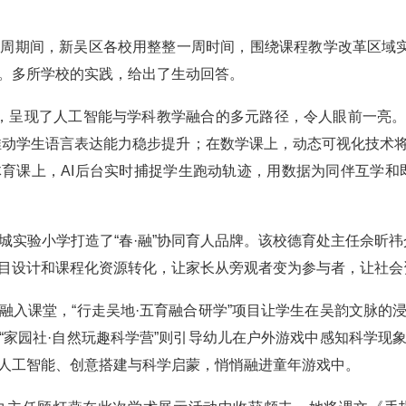
期间，新吴区各校用整整一周时间，围绕课程教学改革区域实施
。多所学校的实践，给出了生动回答。
，呈现了人工智能与学科教学融合的多元路径，令人眼前一亮。在语
推动学生语言表达能力稳步提升；在数学课上，动态可视化技术
育课上，AI后台实时捕捉学生跑动轨迹，用数据为同伴互学和
验小学打造了“春·融”协同育人品牌。该校德育处主任佘昕祎
目设计和课程化资源转化，让家长从旁观者变为参与者，让社会
课堂，“行走吴地·五育融合研学”项目让学生在吴韵文脉的
“家园社·自然玩趣科学营”则引导幼儿在户外游戏中感知科学现
人工智能、创意搭建与科学启蒙，悄悄融进童年游戏中。