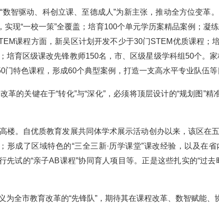
数智驱动、科创立课、至德成人”为新主张，推动全方位变革。
”，实现“一校一策”全覆盖；培育100个单元学历案精品案例；凝
EM课程方面，新吴区计划开发不少于30门STEM优质课程；培育
地；培育区级课改先锋教师150名，市、区级星级学科组50个。家
发50门特色课程，形成60个典型案例，打造一支高水平专业队伍
的关键在于“转化”与“深化”，必须将顶层设计的“规划图”精准
楼。自优质教育发展共同体学术展示活动创办以来，该区在五
；形成了区域特色的“三全三新·历学课堂”课改经验，以及在
行先试的“亲子AB课程”协同育人项目等。正是这些扎实的“过
全市教育改革的“先锋队”，期待其在课程改革、数智赋能、