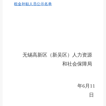
租金补贴人员公示名单
无锡
高新区（
新吴区
）
人力资源
和社会保障局
2
年
6
月
11
日