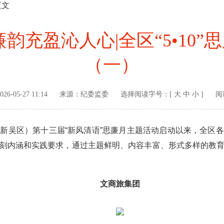
正文
韵充盈沁人心|全区“5•10
（一）
026-05-27 11:14
来源：
纪委监委
选择阅读字号：[
大
中
小
]
阅
吴区）第十三届“新风清语”思廉月主题活动启动以来，全区各
刻内涵和实践要求，通过主题鲜明、内容丰富、形式多样的教
文商旅集团