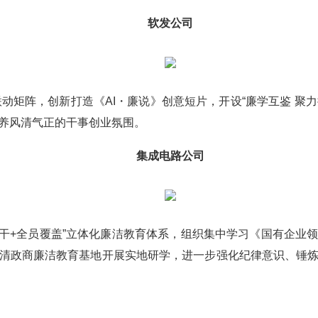
软发公司
阵，创新打造《AI・廉说》创意短片，开设“廉学互鉴 聚力提升
养风清气正的干事创业氛围。
集成电路公司
+全员覆盖”立体化廉洁教育体系，组织集中学习《国有企业
清政商廉洁教育基地开展实地研学，进一步强化纪律意识、锤