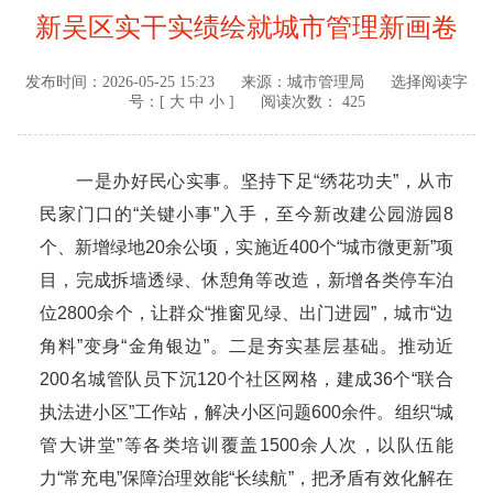
新吴区实干实绩绘就城市管理新画卷
发布时间：
2026-05-25 15:23
来源：
城市管理局
选择阅读字
号：[
大
中
小
]
阅读次数： 425
一是办好民心实事。坚持下足“绣花功夫”，从市
民家门口的“关键小事”入手，至今新改建公园游园8
个、新增绿地20余公顷，实施近400个“城市微更新”项
目，完成拆墙透绿、休憩角等改造，新增各类停车泊
位2800余个，让群众“推窗见绿、出门进园”，城市“边
角料”变身“金角银边”。二是夯实基层基础。推动近
200名城管队员下沉120个社区网格，建成36个“联合
执法进小区”工作站，解决小区问题600余件。组织“城
管大讲堂”等各类培训覆盖1500余人次，以队伍能
力“常充电”保障治理效能“长续航”，把矛盾有效化解在