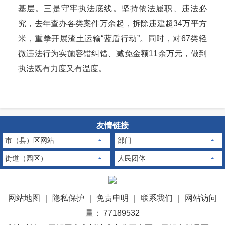
基层。三是守牢执法底线。坚持依法履职、违法必
究，去年查办各类案件万余起，拆除违建超34万平方
米，重拳开展渣土运输“蓝盾行动”。同时，对67类轻
微违法行为实施容错纠错、减免金额11余万元，做到
执法既有力度又有温度。
友情链接
市（县）区网站
部门
街道（园区）
人民团体
网站地图
｜
隐私保护
｜
免责申明
｜
联系我们
｜
网站访问
量： 77189532