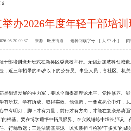
正文
举办2026年度年轻干部培
026-05-20 09:37
来源：
旺庄街道
选择阅读字号：[
大
中
小
]
阅
年轻干部培训班开班式在新吴区委党校举行。无锡新加坡科创城
捷，近三年招录的35岁以下的公务员、事业人员，各社区、机关
是街道发展的生力军，要以全面提高理论水平、党性修养、能
学有所获、学有所成、取得实效。他强调，一要点亮心中灯，以思
心中有明灯，脚下才有力量，前行才有方向，才能在复杂形势面
稳”的根基。要在博学通悟中拓展眼界、在实践锤炼中增长胆识、
任、行稳致远；三是沾满基层泥，以实践担当检验“干多实”的成