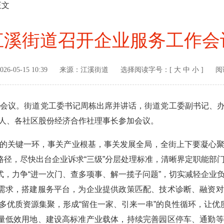
正文
江溪街道召开企业服务工作会
026-05-15 10:39
来源：
江溪街道
选择阅读字号：[
大
中
小
]
阅
会议。街道党工委书记周栋出席并讲话，街道党工委副书记、办
人、各社区股份经济合作社理事长参加会议。
关键一环，事关产业根基，事关发展全局，全街上下要凝心聚
务路径，尽快出台企业诉求“三级”分层处理标准，清晰界定职能部
模式，力争“进一次门、查多项事、解一揽子问题”，切实减轻企业
性需求，搭建服务平台，为企业提供政策匹配、技术诊断、融资
多优质资源集聚，形成“留住一家、引来一串”的良性循环，让优质
存量低效用地、建设高标准产业载体，持续完善园区停车、通勤