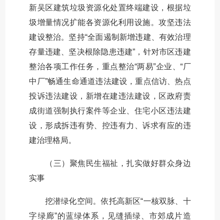
新吴区建筑垃圾资源化处置终端建设，根据垃
圾增量情况扩能各资源化利用设施。攻坚违法
建设整治。坚持“全面遏制新增违建、有效治理
存量违建、坚决根除隐患违建”，针对市区违建
整治各项工作任务，重点整治“两易”企业、“厂
中厂”畅通生命通道违法建设，重点信访、热点
投诉违法建设，新增在建违法建设，区政府责
成街道强制执行案件等企业、住宅小区违法建
设，形成拆违有势、控违有力、诉求有应的违
建治理格局。
（三）聚焦民生福祉，扎实做好群众身边
实事
挖潜绿化空间。依托高新区“一核双脉、十
字绿廊”的蓝绿体系，见缝插绿、市郊成片造