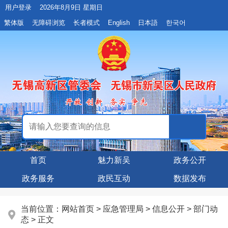
用户登录
2026年8月9日 星期日
繁体版
无障碍浏览
长者模式
English
日本語
한국어
首页
魅力新吴
政务公开
政务服务
政民互动
数据发布
当前位置：
网站首页
>
应急管理局
>
信息公开
>
部门动
态
> 正文