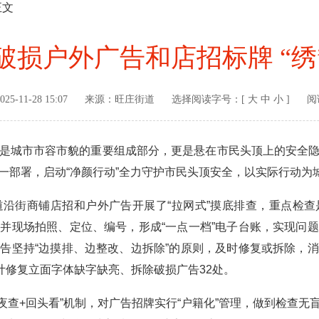
正文
破损户外广告和店招标牌 “绣
025-11-28 15:07
来源：
旺庄街道
选择阅读字号：[
大
中
小
]
阅
城市市容市貌的重要组成部分，更是悬在市民头顶上的安全隐
一部署，启动“净颜行动”全力守护市民头顶安全，以实际行动为城
街商铺店招和户外广告开展了“拉网式”摸底排查，重点检查
并现场拍照、定位、编号，形成“一点一档”电子台账，实现问
告坚持“边摸排、边整改、边拆除”的原则，及时修复或拆除，
计修复立面字体缺字缺亮、拆除破损广告32处。
查+回头看”机制，对广告招牌实行“户籍化”管理，做到检查无