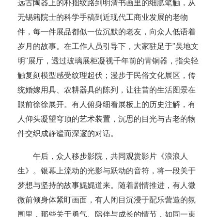
远古陶器上的朴拙纹路到明清书画里的细腻笔触，从
无锡籍院士的科学手稿到近现代工商业发展的老物
件，每一件展品都似一位沉默的老友，向众人低语着
岁月的故事。在工作人员引导下，大家驻足于"吴地文
明"展厅，透过玻璃展柜凝视千年前的青铜器，指尖轻
触复刻模型感受纹理起伏；漫步于民俗文化展区，传
统婚嫁用具、农耕器具的陈列，让往昔的生活图景在
眼前徐徐展开。有人俯身细看展板上的历史注解，有
人仰头凝望穹顶的艺术装置，沉思的目光与古老的物
件交织成静谧而深邃的对话。
午后，众人移步影院，共同观赏影片《浪浪人
生》。银幕上流动的光影与跃动的音符，将一段关于
梦想与坚持的故事娓娓道来。随着剧情推进，有人微
微前倾身体紧盯画面，有人闭目沉浸于配乐营造的氛
围里，那些关于勇气、陪伴与成长的情节，如同一束