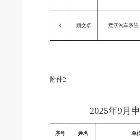
9
顾文卓
意沃汽车系统
附件
2
202
5
年
9
月
序号
姓名
单