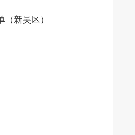
单
（新吴区）