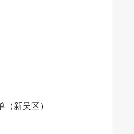
单
（新吴区）