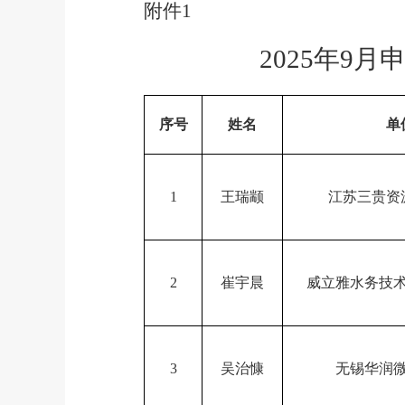
附件
1
202
5
年
9
月
序号
姓名
单
1
王瑞颛
江苏三贵资
2
崔宇晨
威立雅水务技
3
吴治慷
无锡华润