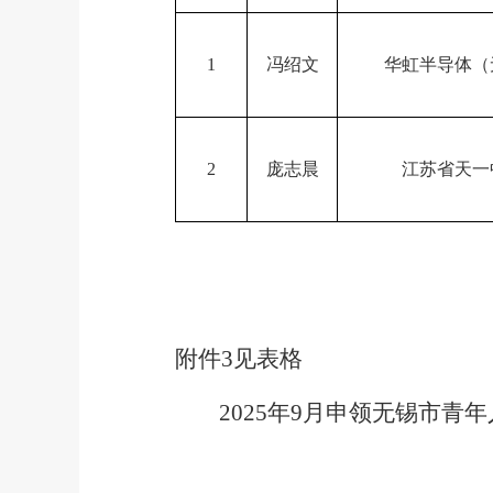
1
冯绍文
华虹半导体（
2
庞志晨
江苏省天一
附件
3
见表格
202
5
年
9
月申领
无锡市
青年