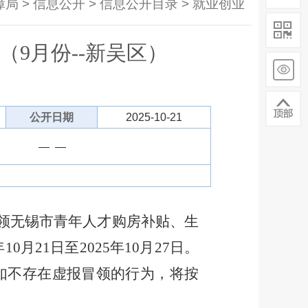
局 > 信息公开 > 信息公开目录 > 就业创业
9月份--新吴区）
公开日期
2025-10-21
— —
领无锡市青年人才购房
补贴
、生
年
10
月
21
日至
202
5
年
10
月
27
日。
如不存在虚报冒领的行为，将按