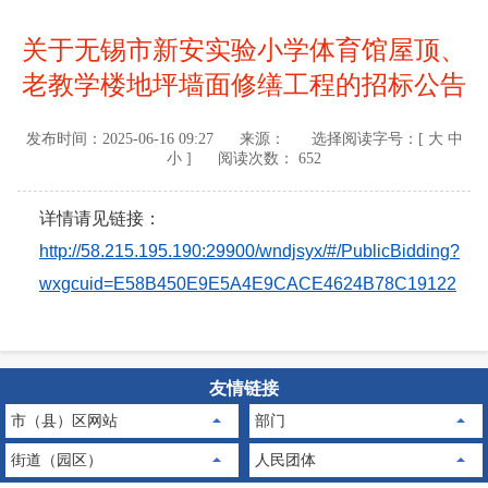
关于无锡市新安实验小学体育馆屋顶、
老教学楼地坪墙面修缮工程的招标公告
发布时间：
2025-06-16 09:27
来源：
选择阅读字号：[
大
中
小
]
阅读次数： 652
详情请见链接：
http://58.215.195.190:29900/wndjsyx/#/PublicBidding?
wxgcuid=E58B450E9E5A4E9CACE4624B78C19122
友情链接
市（县）区网站
部门
街道（园区）
人民团体