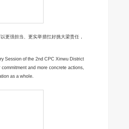
以更强担当、更实举措扛好挑大梁责任，
 Session of the 2nd CPC Xinwu District
ter commitment and more concrete actions,
ation as a whole.