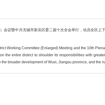
）会议暨中共无锡市新吴区委二届十次全会举行，动员全区上下
t Working Committee (Enlarged) Meeting and the 10th Plenary
n the entire district to shoulder its responsibilities with grea
to the broader development of Wuxi, Jiangsu province, and the n