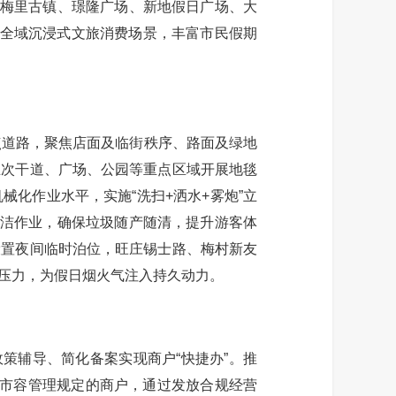
在梅里古镇、璟隆广场、新地假日广场、大
构筑全域沉浸式文旅消费场景，丰富市民假期
道路，聚焦店面及临街秩序、路面及绿地
主次干道、广场、公园等重点区域开展地毯
化作业水平，实施“洗扫+洒水+雾炮”立
保洁作业，确保垃圾随产随清，提升游客体
设置夜间临时泊位，旺庄锡士路、梅村新友
压力，为假日烟火气注入持久动力。
策辅导、简化备案实现商户“快捷办”。推
违反市容管理规定的商户，通过发放合规经营