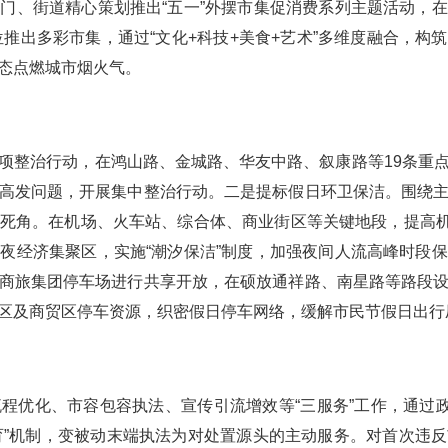
门、街道精心策划推出“五一”外摆市集促消费系列主题活动，
位推出多彩市集，通过“文化+科技+美食+艺术”多维度融合，
态点燃城市烟火气。
整治行动，在鸿山路、金城路、华友中路、叙康路等19条重点
高发问题，开展集中整治行动。二是提标假日环卫保洁。围绕
死角。在机场、火车站、综合体、商业街区等关键地段，提高机械
夜经济集聚区，实施“潮汐保洁”制度，加强夜间人流高峰时段
商旅集团停车场进行共享开放，在硕放通祥路、南星路等路段
区及商贸区停车资源，织密假日停车网络，缓解市民节假日出行
化、市容包容执法、宣传引流增效等“三服务”工作，通过政
法教育”机制，变被动末端执法为对处置源头的主动服务。对首次