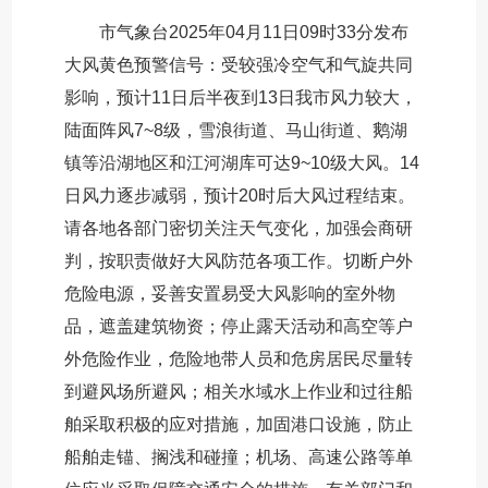
市气象台2025年04月11日09时33分发布
大风黄色预警信号：受较强冷空气和气旋共同
影响，预计11日后半夜到13日我市风力较大，
陆面阵风7~8级，雪浪街道、马山街道、鹅湖
镇等沿湖地区和江河湖库可达9~10级大风。14
日风力逐步减弱，预计20时后大风过程结束。
请各地各部门密切关注天气变化，加强会商研
判，按职责做好大风防范各项工作。切断户外
危险电源，妥善安置易受大风影响的室外物
品，遮盖建筑物资；停止露天活动和高空等户
外危险作业，危险地带人员和危房居民尽量转
到避风场所避风；相关水域水上作业和过往船
舶采取积极的应对措施，加固港口设施，防止
船舶走锚、搁浅和碰撞；机场、高速公路等单