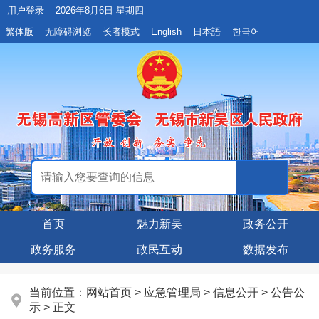
用户登录
2026年8月6日 星期四
繁体版
无障碍浏览
长者模式
English
日本語
한국어
首页
魅力新吴
政务公开
政务服务
政民互动
数据发布
当前位置：
网站首页
>
应急管理局
>
信息公开
>
公告公
示
> 正文