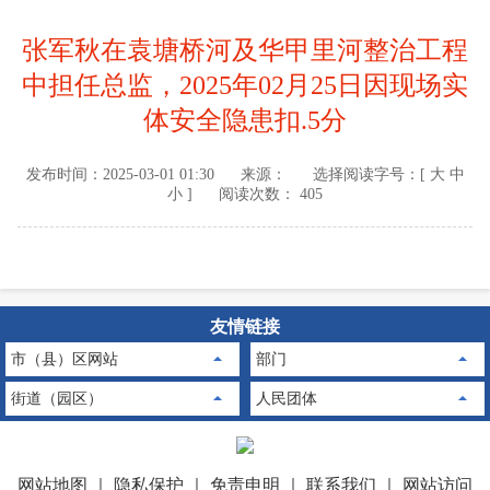
张军秋在袁塘桥河及华甲里河整治工程
中担任总监，2025年02月25日因现场实
体安全隐患扣.5分
发布时间：
2025-03-01 01:30
来源：
选择阅读字号：[
大
中
小
]
阅读次数： 405
友情链接
市（县）区网站
部门
街道（园区）
人民团体
网站地图
｜
隐私保护
｜
免责申明
｜
联系我们
｜
网站访问