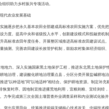
社会组织助力乡村振兴专项活动。
现代农业发展基础
施逐步把永久基本农田全部建成高标准农田实施方案，优先把
设力度。提高中央和省级投入水平，创新建设模式和投融资机
升高标准农田年度任务。开展整区域推进高标准农田建设试点
量抽测。完善农田建设长效管护机制，鼓励农村集体经济组织
地力。深入实施国家黑土地保护工程，推进东北黑土地保护性
耕地治理，建设酸化耕地治理重点县，分区分类开展盐碱耕地
进“以种适地”同“以地适种”相结合。保护耕地资源。制定补充
安排恢复时序。因地制宜推进撂荒地利用，宜粮则粮、宜经则经
。力争完成第三次全国土壤普查外业调查采样和内业测试化验并
突出应用导向，统筹推进前端关键核心技术攻关、中端技术模