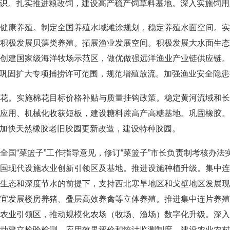
识。扎实推进粮改饲，建设高产稳产饲草料基地。深入实施饲用
康养殖。制定全国养殖水域滩涂规划，稳定养殖水面空间。实
积极发展贝藻类养殖。拓展渔业发展空间。积极发展大水面生
创建国家级海洋牧场示范区，做优做强远洋渔业产业链供应链
巩固扩大专项捕捞许可范围，规范增殖放流。加强渔业安全隐患
。实施棉花目标价格补贴与质量挂钩政策。稳定黄河流域和长
应用、机械化收获短板，建设糖料蔗高产高糖基地。巩固橡胶
加快天然橡胶老旧胶园更新改造，建设特种胶园。
“菜篮子”工作指导意见，修订“菜篮子”市长负责制考核办法实
国现代设施农业创新引领区及基地。推进设施种植升级。集中
生态和深度节水的前提下，支持西北寒旱地区和戈壁地区发展
宜发展楼房养猪、叠层高效养禽等立体养殖。推进集中连片养
农业引领区，推动规模化农场（牧场、渔场）数字化升级。深
动建立检验检测、应用效果评价和统计监测制度。建设农业农