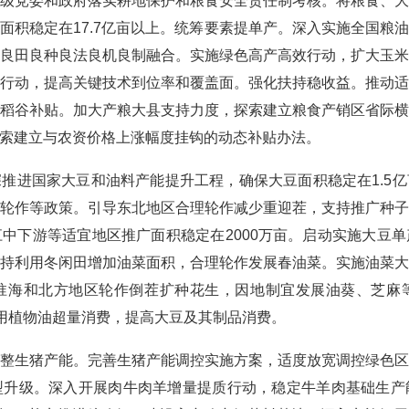
级党委和政府落实耕地保护和粮食安全责任制考核。将粮食、
面积稳定在17.7亿亩以上。统筹要素提单产。深入实施全国粮
良田良种良法良机良制融合。实施绿色高产高效行动，扩大玉
行动，提高关键技术到位率和覆盖面。强化扶持稳收益。推动
稻谷补贴。加大产粮大县支持力度，探索建立粮食产销区省际
索建立与农资价格上涨幅度挂钩的动态补贴办法。
进国家大豆和油料产能提升工程，确保大豆面积稳定在1.5亿
轮作等政策。引导东北地区合理轮作减少重迎茬，支持推广种
中下游等适宜地区推广面积稳定在2000万亩。启动实施大豆
持利用冬闲田增加油菜面积，合理轮作发展春油菜。实施油菜
淮海和北方地区轮作倒茬扩种花生，因地制宜发展油葵、芝麻
食用植物油超量消费，提高大豆及其制品消费。
生猪产能。完善生猪产能调控实施方案，适度放宽调控绿色区
型升级。深入开展肉牛肉羊增量提质行动，稳定牛羊肉基础生产