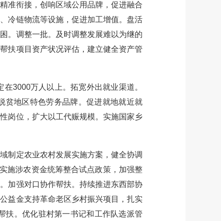
销精准衔接，创响区域公用品牌，促进融合
鲜、冷链物流等设施，促进加工增值。盘活
纾困。调整一批。及时调整发展难以为继的
展帮扶项目资产状况评估，建立健全资产管
3000万人以上。拓宽外出就业渠道。
育脱贫地区特色劳务品牌。促进就地就近就
益性岗位，扩大以工代赈规模。实施国家乡
域制定农业农村发展实施方案，健全协调
县实施涉农资金统筹整合试点政策，加强整
价。加强对口协作帮扶。持续推进东西部协
票公益金支持革命老区乡村振兴项目，扎实
帮扶。优化驻村第一书记和工作队选派管