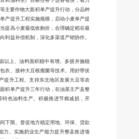
大豆和油料生产目标任务下达各省份，着力
油等主要作物大面积单产提升行动，分品种
米单产提升工程实施规模，启动小麦单产提
适当提高小麦最低收购价，合理确定稻谷最
横向利益补偿机制，深化多渠道产销协作。
亩以上、油料面积稳中有增。多措并施稳
子包衣、接种大豆根瘤菌等技术。用好带状
单产提升工程。支持东北地区发展大豆等农
大面积单产提升三年行动，在油菜主产县整
等特色油料生产。积极推进节粮减损，开
间下限。督促地方稳定用地、环保、贷款
能力。实施奶业生产能力提升整县推进项