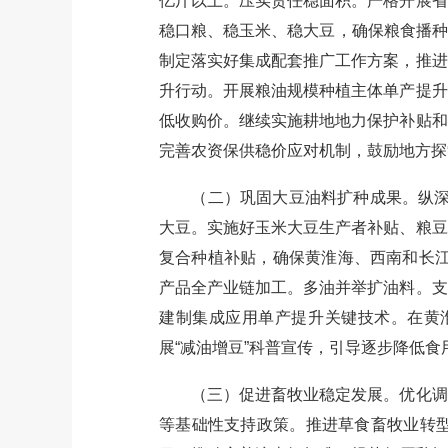
亿斤以上。压实责任稳面积。严格开展省
稳口粮、稳玉米、稳大豆，确保粮食播种
制定落实好集成配套推广工作方案，推进
升行动。开展粮油规模种植主体单产提升
低收购价。继续实施耕地地力保护补贴和
完善农资保供稳价应对机制，鼓励地方探
（二）巩固大豆油料扩种成果。纵深推
大豆。实施好玉米大豆生产者补贴、粮豆
复合种植补贴，确保黄淮海、西南和长江
产品全产业链加工。多油并举扩油料。支
建制集成应用单产提升关键技术。在黄
展“减油增豆”科普宣传，引导逐步降低
（三）促进畜牧业稳定发展。优化调整
等基础性支持政策。推进草食畜牧业转