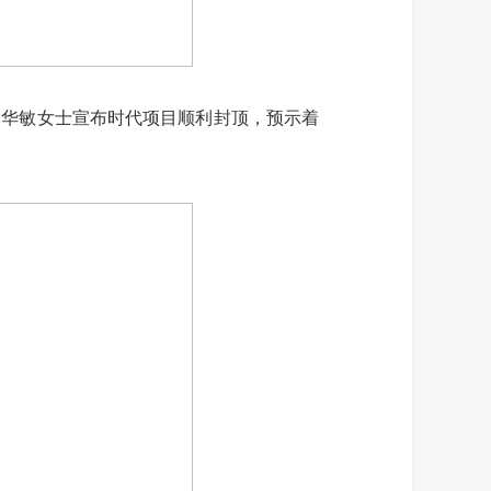
华敏女士宣布时代项目顺利封顶，预示着