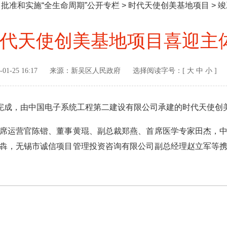
批准和实施“全生命周期”公开专栏
>
时代天使创美基地项目
>
竣
！时代天使创美基地项目喜迎主
-01-25 16:17
来源：
新吴区人民政府
选择阅读字号：[
大
中
小
]
完成，由中国电子系统工程第二建设有限公司承建的时代天使创
运营官陈锴、董事黄琨、副总裁郑燕、首席医学专家田杰，中
犇，无锡市诚信项目管理投资咨询有限公司副总经理赵立军等