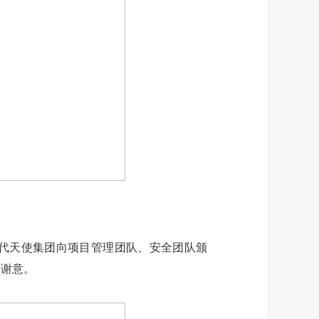
代天使集团向项目管理团队、安全团队颁
达谢意。