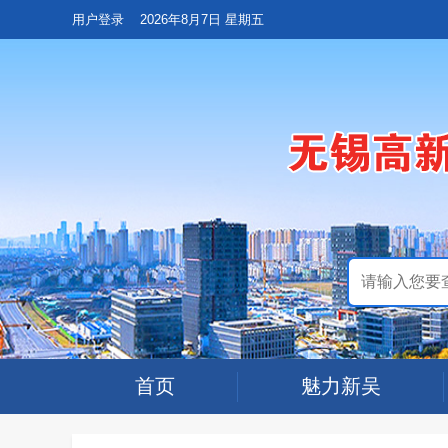
用户登录
2026年8月7日 星期五
首页
魅力新吴