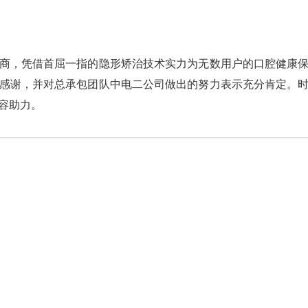
，凭借首屈一指的隐形矫治技术实力为无数用户的口腔健康保
感谢，并对总承包团队中电二公司做出的努力表示充分肯定。
容助力。