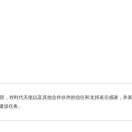
，对时代天使以及其他合作伙伴的信任和支持表示感谢，并表
建设任务。