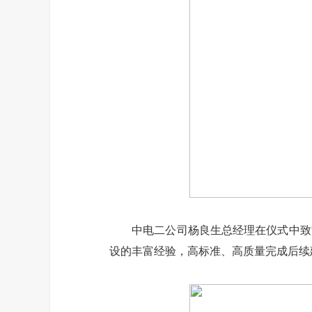
中电二公司杨良生总经理在仪式中致辞
设的丰富经验，高标准、高质量完成后续