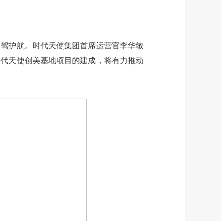
驾护航。时代天使集团首席运营官李华敏
时代天使创美基地项目的建成，将有力推动