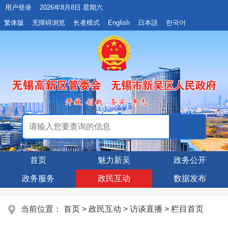
用户登录
2026年8月8日 星期六
繁体版
无障碍浏览
长者模式
English
日本語
한국어
首页
魅力新吴
政务公开
政务服务
政民互动
数据发布
当前位置：
首页
>
政民互动
>
访谈直播
>
栏目首页