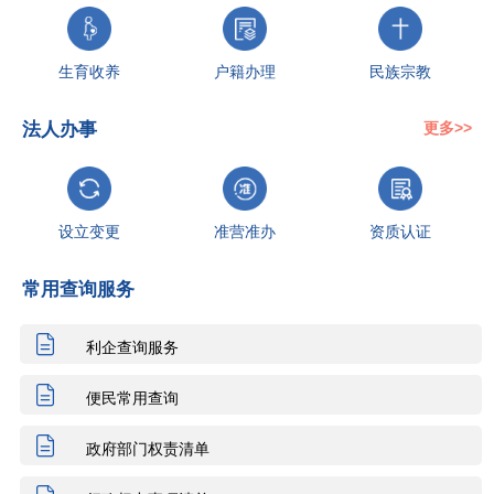
生育收养
户籍办理
民族宗教
法人办事
更多>>
教育科研
就业创业
设立变更
设立变更
准营准办
资质认证
常用查询服务
准营准办
抵押质押
职业资格
年检年审
税收财务
人力资源
利企查询服务
便民常用查询
行政缴费
婚姻登记
优待抚恤
政府部门权责清单
社会保障
投资审批
抵押质押