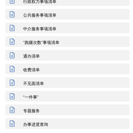
行政权力事项清单
建设规划
住房保障
社会保障
公共服务事项清单
商务贸易
招标拍卖
农林牧渔
中介服务事项清单
交通出行
旅游观光
出境入境
“跑腿次数”事项清单
交通运输
环保绿化
水务气象
通办清单
收费清单
消费维权
公共安全
司法公证
不见面清单
医疗卫生
科技创新
文体教育
“一件事”
知识产权
环保绿化
文化体育
专题服务
知识产权
民族宗教
质量技术
办事进度查询