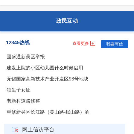
公用事业
医疗卫生
死亡殡葬
安全生产
公安消防
司法公证
政民互动
12345热线
查看更多
我要写信
公用事业
法人注销
档案文物
圆盛通新吴区举报
建发上院的小区幼儿园什么时候启用
无锡国家高新技术产业开发区93号地块
独生子女证
老新村道路修整
重修新吴区长江路（黄山路-岷山路）的
网上信访平台