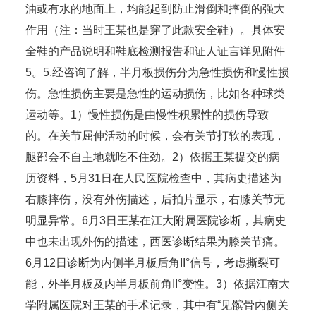
油或有水的地面上，均能起到防止滑倒和摔倒的强大
作用（注：当时王某也是穿了此款安全鞋）。具体安
全鞋的产品说明和鞋底检测报告和证人证言详见附件
5。5.经咨询了解，半月板损伤分为急性损伤和慢性损
伤。急性损伤主要是急性的运动损伤，比如各种球类
运动等。1）慢性损伤是由慢性积累性的损伤导致
的。在关节屈伸活动的时候，会有关节打软的表现，
腿部会不自主地就吃不住劲。2）依据王某提交的病
历资料，5月31日在人民医院检查中，其病史描述为
右膝摔伤，没有外伤描述，后拍片显示，右膝关节无
明显异常。6月3日王某在江大附属医院诊断，其病史
中也未出现外伤的描述，西医诊断结果为膝关节痛。
6月12日诊断为内侧半月板后角II°信号，考虑撕裂可
能，外半月板及内半月板前角II°变性。3）依据江南大
学附属医院对王某的手术记录，其中有“见髌骨内侧关