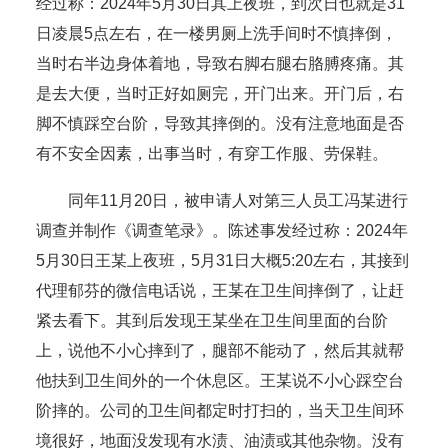
经过称：2024年5月30日其上夜班，到次日也就是31
日凌晨5点左右，在一楼男厕上洗手间时不慎摔倒，
当时右半边身体着地，导致右脚右腿右胳膊疼痛。其
是去大便，当时正好如厕完，开门出来。开门后，右
脚不慎踩空台阶，导致其摔倒的。没有注意地面是否
有不安全因素，出事当时，有穿工作服、劳保鞋。
同年11月20日，被申请人对第三人员工冯某进行
调查并制作《调查笔录》。陈述事发经过称：2024年
5月30日王某上夜班，5月31日大概5:20左右，其接到
代理郁芬的微信电话说，王某在卫生间摔倒了，让赶
紧去看下。其到后发现王某坐在卫生间里面的台阶
上，说他不小心摔到了，腿部不能动了，然后其就帮
他扶到卫生间外的一个休息区。王某说不小心踩空台
阶摔的。公司的卫生间都定时打扫的，当天卫生间环
境很好，地面没发现有水渍、油渍或其他杂物。没有