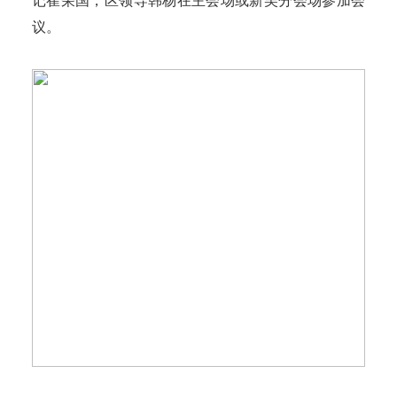
记崔荣国，区领导韩杨在主会场或新吴分会场参加会
议。