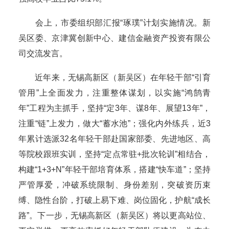
会上，市委组织部汇报“琢璞”计划实施情况。新
吴区委、京津冀创新中心、建信金融资产投资有限公
司交流发言。
近年来，无锡高新区（新吴区）在年轻干部“引育
管用”上全面发力，注重整体谋划，以实施“鸿鹄青
年”工程为主抓手，坚持“定3年、谋8年、展望13年”，
注重“链”上发力，做大“蓄水池”；强化内外练兵，近3
年累计选派32名年轻干部赴国家部委、先进地区、高
等院校跟班实训，坚持“定点常驻+批次轮训”相结合，
构建“1+3+N”年轻干部培育体系，搭建“快车道”；坚持
严管厚爱，冲破系统限制、身份差别，突破资历束
缚、隐性台阶，打破上易下难、岗位固化，护航“成长
路”。下一步，无锡高新区（新吴区）将以更高站位、