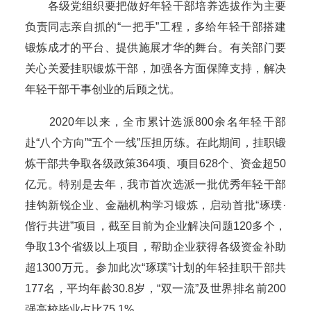
各级党组织要把做好年轻干部培养选拔作为主要
负责同志亲自抓的“一把手”工程，多给年轻干部搭建
锻炼成才的平台、提供施展才华的舞台。有关部门要
关心关爱挂职锻炼干部，加强各方面保障支持，解决
年轻干部干事创业的后顾之忧。
2020年以来，全市累计选派800余名年轻干部
赴“八个方向”“五个一线”压担历练。在此期间，挂职锻
炼干部共争取各级政策364项、项目628个、资金超50
亿元。特别是去年，我市首次选派一批优秀年轻干部
挂钩新锐企业、金融机构学习锻炼，启动首批“琢璞·
偕行共进”项目，截至目前为企业解决问题120多个，
争取13个省级以上项目，帮助企业获得各级资金补助
超1300万元。参加此次“琢璞”计划的年轻挂职干部共
177名，平均年龄30.8岁，“双一流”及世界排名前200
强高校毕业占比75.1%。