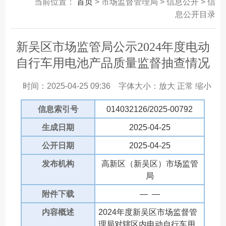
当前位置：
首页
> 市场监督管理局 > 信息公开 > 信
息公开目录
新吴区市场监管局公示2024年度电动
自行车用电池产品质量监督抽查情况
时间：2025-04-25 09:36
字体大小：
放大
正常
缩小
信息索引号
014032126/2025-00792
生成日期
2025-04-25
公开日期
2025-04-25
发布机构
高新区（新吴区）市场监管
局
附件下载
— —
内容概述
2024年度新吴区市场监督管
理局对辖区内电动自行车用