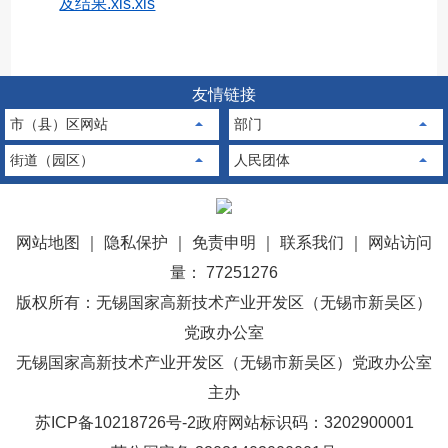
及结果.xls.xls
友情链接
市（县）区网站
部门
街道（园区）
人民团体
网站地图
｜
隐私保护
｜
免责申明
｜
联系我们
｜
网站访问
量： 77251276
版权所有：无锡国家高新技术产业开发区（无锡市新吴区）
党政办公室
无锡国家高新技术产业开发区（无锡市新吴区）党政办公室
主办
苏ICP备10218726号-2
政府网站标识码：3202900001