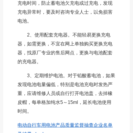
充电时间，防止蓄电池欠充电或过充电，发现
充电异常时，要及时咨询专业人士，以免损害
电池。
2、使用配套充电器。不能轻易更换充电
器，如需更换，不宜在网上单独购买更换充电
器，找原厂专业的售后网点，更换与电池配套
的充电器。
3、定期维护电池。对于铅酸蓄电池，如果
发现电池电量偏低，特别是电池充电时发热严
重，应请维修人员或自行打开电池盖，去掉橡
皮帽，每单格加纯水5～15ml，延长电池使用
时间。
电动自行车用电池产品质量监督抽查企业名单