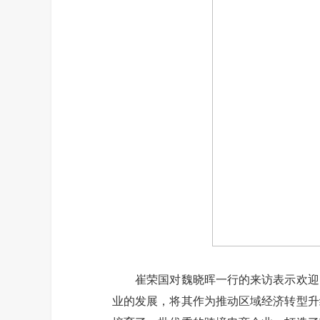
崔荣国对魏晓晖一行的来访表示欢迎，
业的发展，将其作为推动区域经济转型升