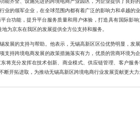
功能齐全、设施先进的跨境电商产业园区，为企业提供了良好
行业的领军企业，在全球范围内都有着广泛的影响力和卓越的
商平台功能，提升平台服务质量和用户体验，打造具有国际影响
既往地为京东在我区的发展提供全方位支持和服务。
发展的支持与帮助。他表示，无锡高新区区位优势明显，发展
项支持跨境电商发展的政策措施落实有力，优质的营商环境为
京东将充分发挥在技术创新、商业模式、供应链管理、客户服务
不断开拓进取，为推动无锡高新区跨境电商行业发展贡献更大力