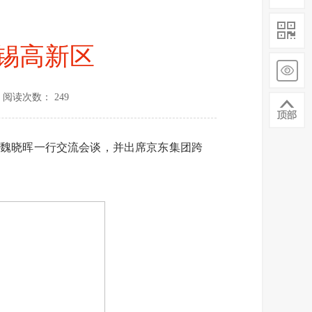
锡高新区
阅读次数： 249
魏晓晖一行交流会谈，并出席京东集团跨