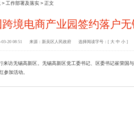
境
>
工作部署及落实
> 正文
团跨境电商产业园签约落户无
-03-20 08:51
来源：
新吴区人民政府
选择阅读字号：[
大
中
小
]
行来访无锡高新区。无锡高新区党工委书记、区委书记崔荣国与
红参加活动。