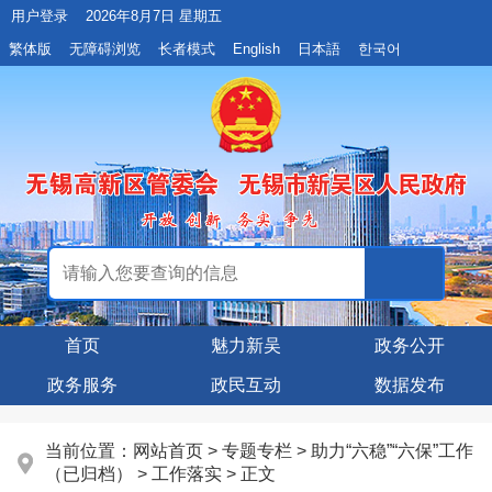
用户登录
2026年8月7日 星期五
繁体版
无障碍浏览
长者模式
English
日本語
한국어
首页
魅力新吴
政务公开
政务服务
政民互动
数据发布
当前位置：
网站首页
>
专题专栏
>
助力“六稳”“六保”工作
（已归档）
>
工作落实
> 正文