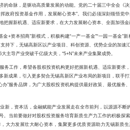
济的命脉，是驱动高质量发展的动能。党的二十届三中全会《决
挥政府投资基金作用，发展耐心资本”。我们必须深刻领悟党
地把握新机遇、适应新要求，在大力发展耐心资本、全面加强金
+资本招商”新模式，积极构建“一产一基金”“一园一基金”新格
力支持下，无锡高新区以产业项目、科创资源、优势企业的加速
大主导产业突破千亿级大关，“5+N”未来产业集聚成势。
务工作，希望各股权投资机构更好把握新机遇、适应新要求，
多新成果，引入更多契合无锡高新区产业布局的新项目，联手打
悉心办”服务品牌，为广大股权投资机构提供最好政策、最优服务
业新，资本活，金融赋能产业发展走在全市前列，以源源不断的
区”称号。当前要做好对股权投资服务培育新质生产力工作的积极探
作，大力发展壮大耐心资本，集聚更多优质资源助力无锡新质生