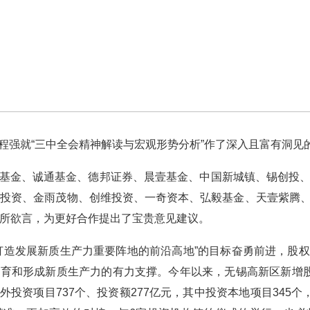
强就“三中全会精神解读与宏观形势分析”作了深入且富有洞见
金、诚通基金、德邦证券、晨壹基金、中国新城镇、锡创投、
金投资、金雨茂物、创维投资、一奇资本、弘毅基金、天壹紫腾
畅所欲言，为更好合作提出了宝贵意见建议。
造发展新质生产力重要阵地的前沿高地”的目标奋勇前进，股权
育和形成新质生产力的有力支撑。今年以来，无锡高新区新增股权投
投资项目737个、投资额277亿元，其中投资本地项目345个