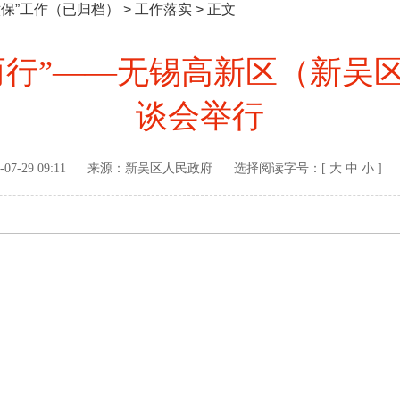
六保”工作（已归档）
>
工作落实
> 正文
’而行”——无锡高新区（新
谈会举行
-07-29 09:11
来源：
新吴区人民政府
选择阅读字号：[
大
中
小
]