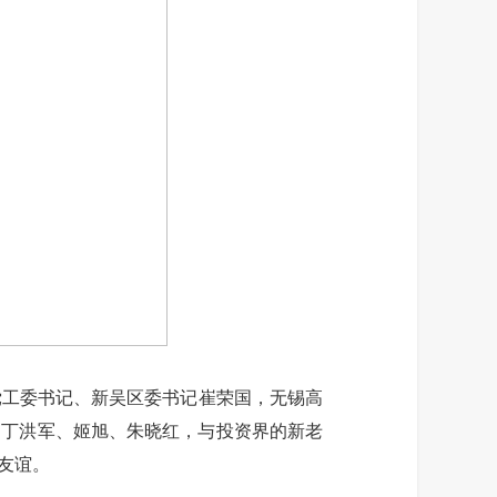
党工委书记、新吴区委书记崔荣国，无锡高
导丁洪军、姬旭、朱晓红，与投资界的新老
友谊。