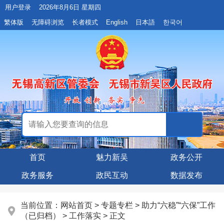
用户登录
2026年8月6日 星期四
繁体版
无障碍浏览
长者模式
English
日本語
한국어
首页
魅力新吴
政务公开
政务服务
政民互动
数据发布
当前位置：
网站首页
>
专题专栏
>
助力“六稳”“六保”工作
（已归档）
>
工作落实
> 正文