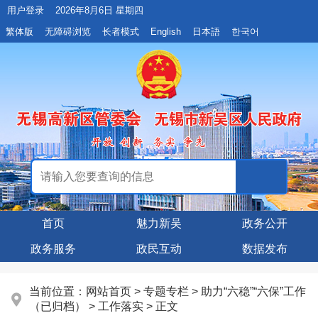
用户登录
2026年8月6日 星期四
繁体版
无障碍浏览
长者模式
English
日本語
한국어
首页
魅力新吴
政务公开
政务服务
政民互动
数据发布
当前位置：
网站首页
>
专题专栏
>
助力“六稳”“六保”工作
（已归档）
>
工作落实
> 正文