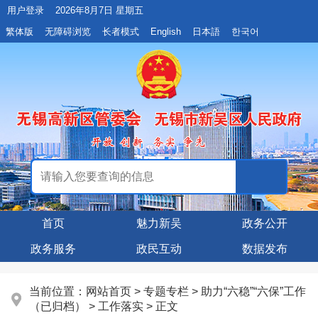
用户登录
2026年8月7日 星期五
繁体版
无障碍浏览
长者模式
English
日本語
한국어
首页
魅力新吴
政务公开
政务服务
政民互动
数据发布
当前位置：
网站首页
>
专题专栏
>
助力“六稳”“六保”工作
（已归档）
>
工作落实
> 正文