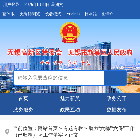
用户登录
2026年8月8日 星期六
繁体版
无障碍浏览
长者模式
English
日本語
한국어
首页
魅力新吴
政务公开
政务服务
政民互动
数据发布
当前位置：
网站首页
>
专题专栏
>
助力“六稳”“六保”工作
（已归档）
>
工作落实
> 正文