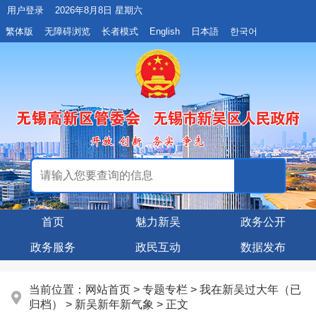
用户登录
2026年8月8日 星期六
繁体版
无障碍浏览
长者模式
English
日本語
한국어
首页
魅力新吴
政务公开
政务服务
政民互动
数据发布
当前位置：
网站首页
>
专题专栏
>
我在新吴过大年（已
归档）
>
新吴新年新气象
> 正文