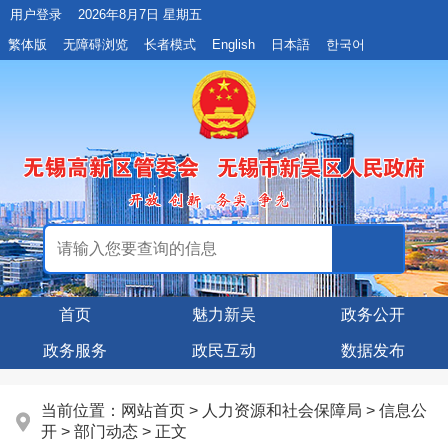
用户登录
2026年8月7日 星期五
繁体版
无障碍浏览
长者模式
English
日本語
한국어
首页
魅力新吴
政务公开
政务服务
政民互动
数据发布
当前位置：
网站首页
>
人力资源和社会保障局
>
信息公
开
>
部门动态
> 正文