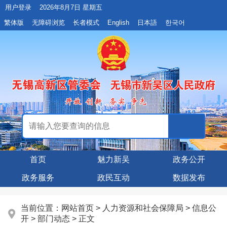
用户登录
2026年8月7日 星期五
繁体版
无障碍浏览
长者模式
English
日本語
한국어
首页
魅力新吴
政务公开
政务服务
政民互动
数据发布
当前位置：
网站首页
>
人力资源和社会保障局
>
信息公
开
>
部门动态
> 正文