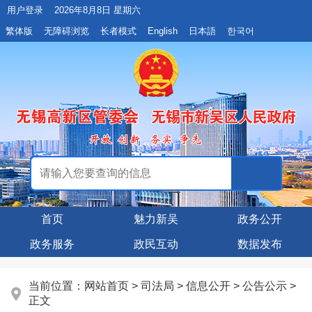
用户登录
2026年8月8日 星期六
繁体版
无障碍浏览
长者模式
English
日本語
한국어
首页
魅力新吴
政务公开
政务服务
政民互动
数据发布
当前位置：
网站首页
>
司法局
>
信息公开
>
公告公示
>
正文