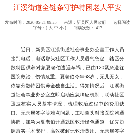
江溪街道全链条守护特困老人平安
发布时间：
2026-05-21 09:25
来源：
新吴区人民政府
选择阅读
字号：[
大
中
小
]
阅读次数： 417
近日，新吴区江溪街道社会事业办公室工作人员
接到电话，电话那头社区工作人员语气急促：辖区分
散特困供养对象夏老伯遭遇车祸，已由120紧急送往
医院救治，伤情危重。夏老伯今年68岁，无儿无女，
依靠分散特困供养金独自生活。得知情况后，江溪街
道社会事业办公室立即启动应急响应机制，联动社区
迅速核实人员基本情况，梳理救治过程中的费用缺
口、无亲属签字等难点问题，主动牵头对接医院沟通
协调，加急为夏老伯开通就医救治绿色通道，优先协
调落实手术安排，高效破解无救治费用、无亲属签字