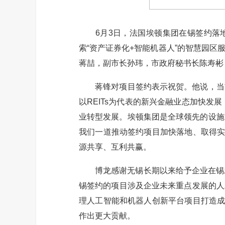
6月3日，法国埃顿集团在锡签约落地工
索“资产证券化+智能机器人”的智慧园
蒋喆，副市长孙玮，市政府秘书长陈寿彬
蒋锋对项目签约表示祝贺。他说，当前
以REITs为代表的新兴金融业态加快发
业转型发展。埃顿集团是全球领先的设施
我们一道推动签约项目加快落地、取得实
源共享、互利共赢。
博龙感谢无锡长期以来给予企业在锡发
锡签约的项目涉及企业未来重点发展的人
理人工智能和机器人创新平台项目打造成
作出更大贡献。