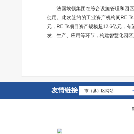
法国埃顿集团在综合设施管理和园区运
使用。此次签约的工业资产机构间REI
元，REITs项目资产规模超12.6亿元
发、生产、应用等环节，构建智慧化园区
友情链接
市（县）区网站