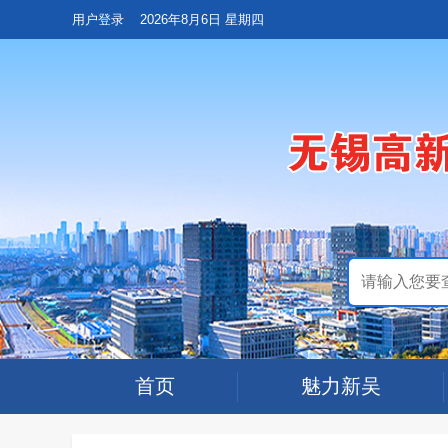
用户登录
2026年8月6日 星期四
首页
魅力新吴