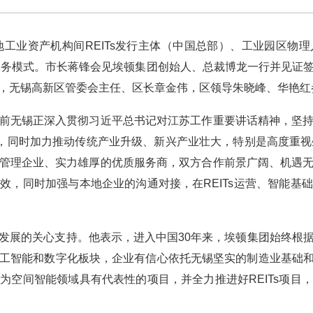
业资产机构间REITs发行主体（中国总部）、工业园区物
区服务模式。市长蒋锋会见埃顿集团创始人、总裁博龙一行并见证
，无锡高新区管委会主任、区长章金伟，区领导朱晓峰、华艳红
无锡正深入贯彻习近平总书记对江苏工作重要讲话精神，坚持
展，同时加力推动传统产业升级、新兴产业壮大，特别是高度重视生
管理企业、实力雄厚的优质服务商，双方合作前景广阔、机遇
效，同时加强与本地企业的沟通对接，在REITs运营、智能基
展的关心支持。他表示，进入中国30年来，埃顿集团始终根据
工智能和数字化板块，企业有信心依托无锡坚实的制造业基础和
为空间智能领域具有代表性的项目，并全力推进好REITs项目